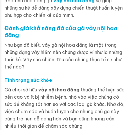
đặc tính của dòng gà
vảy nội hoa đăng
sẽ giúp
những sư kê dễ dàng xây dựng chiến thuật huấn luyện
phù hợp cho chiến kê của mình.
Đánh giá khả năng đá của gà vảy nội hoa
đăng
Như bạn đã biết, vảy gà nội hoa đăng là một trong
những dạng vảy hiếm nên chúng được ví như là những
thần kê. Vậy sức chiến đấu của chúng thực tế sẽ như
thế nào?
Tình trạng sức khỏe
Gà chọi sở hữu
vảy nội hoa đăng
thường thể hiện sức
bền cao và ít bị nhiễm bệnh, nhờ vào việc chúng có
sức đề kháng tốt hơn so với các loại gà khác. Nhờ đó,
việc chăm sóc và huấn luyện cho những chú gà này
cũng trở nên dễ dàng hơn và bạn cũng không cần
nhiều thời gian để chăm sóc chúng.