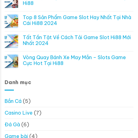
Hi88
Top 8 Sản Phẩm Game Slot Hay Nhất Tại Nhà
Cái Hi88 2024
Tất Tần Tật Về Cách Tải Game Slot Hi88 Mới
Nhất 2024
Vòng Quay Bánh Xe May Mắn – Slots Game
Cực Hot Tại Hi88
Danh mục
Bắn Cá
(5)
Casino Live
(7)
Đá Gà
(6)
Game bài
(4)