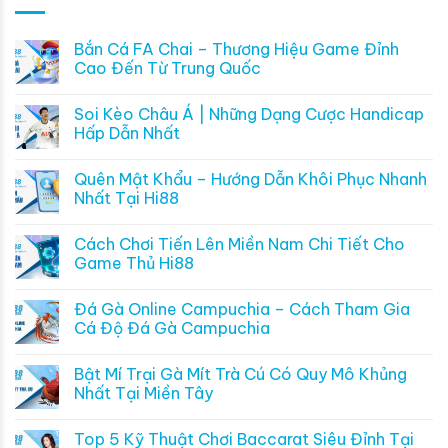
Bắn Cá FA Chai – Thương Hiệu Game Đỉnh
Cao Đến Từ Trung Quốc
Soi Kèo Châu Á | Những Dạng Cược Handicap
Hấp Dẫn Nhất
Quên Mật Khẩu – Hướng Dẫn Khôi Phục Nhanh
Nhất Tại Hi88
Cách Chơi Tiến Lên Miền Nam Chi Tiết Cho
Game Thủ Hi88
Đá Gà Online Campuchia – Cách Tham Gia
Cá Độ Đá Gà Campuchia
Bật Mí Trại Gà Mít Trà Cú Có Quy Mô Khủng
Nhất Tại Miền Tây
Top 5 Kỹ Thuật Chơi Baccarat Siêu Đỉnh Tại