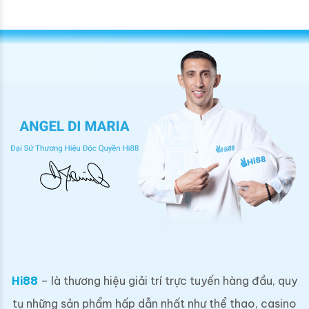
Hi88
– là thương hiệu giải trí trực tuyến hàng đầu, quy
tụ những sản phẩm hấp dẫn nhất như thể thao, casino