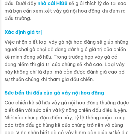
đấu. Dưới đây
nhà cái Hi88
sẽ giải thích lý do tại sao
mà bạn cần xem xét vảy gà nội hoa đăng khi đem ra
đấu trường.
Xác định giá trị
Việc nhận biết loại vảy gà nội hoa đăng sẽ giúp những
người chơi gà chọi dễ dàng đánh giá giá trị của chiến
kê mình đang sở hữu. Trong trường hợp vảy gà có
dạng hiếm thì giá trị của chúng sẽ khá cao. Loại vảy
này không chỉ là đẹp mà còn được đánh giá cao bởi
sự thuần chủng khi tham gia đấu chiến.
Sức bền thi đấu của gà vảy nội hoa đăng
Các chiến kê sở hữu vảy gà nội hoa đăng thường được
biết đến với sức bền và kỹ năng chiến đấu điêu luyện.
Nhờ vào những đặc điểm này, tỷ lệ thắng cuộc trong
các trận đấu gà hùng kê của chúng trở nên vô cùng
cao. Việc nhận biết gà có vảy hiếm còn giúp sư kê dự