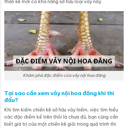
thần kê mới có khả năng sở hữu loại vảy này.
Khám phá đặc điểm của vảy nội hoa đăng
Tại sao cần xem vảy nội hoa đăng khi thi
đấu?
Khi tìm kiếm chiến kê sở hữu vảy hiếm, việc tìm hiểu
các đặc điểm kể trên thôi là chưa đủ, bạn cũng cần
biết giá trị của một chiến kê giỏi trong quá trình thi