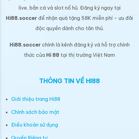
live, bắn cá và slot nổ hũ. Đăng ký ngay tại
Hi88.soccer
để nhận quà tặng 58K miễn phí – ưu đãi
độc quyền dành cho tân thủ.
Hi88.soccer
chính là kênh đăng ký và hỗ trợ chính
thức của
Hi 88
tại thị trường Việt Nam
THÔNG TIN VỀ HI88
Giới thiệu trang Hi88
Chính sách bảo mật
Điều khoản sử dụng
Quyền Riêng tư