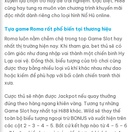
xuyên lựa chọn trò này để trải nghiệm. Đặc biệt, Hi88
cũng hay tung ra muôn vàn chương trình khuyến mãi
độc nhất dành riêng cho loại hình Nổ Hũ online.
Tựa game Roma rất phổ biến tại thương hiệu
Roma luôn nằm chễm chệ trong top Game Slot hay
nhất thị trường hiện nay. Khi tham gia, bet thủ sẽ có
cảm giác như đang nhập vai thành một chiến binh Hy
Lạp oai vệ. Đồng thời, biểu tượng của trò chơi cũng
được thay bằng nhiều loại vũ khí khác nhau như dao
hoặc kiếm để phù hợp với bối cảnh chiến tranh thời
xưa.
Cược thủ sẽ nhận được Jackpot nếu quay thưởng
đúng theo hàng ngang khiên vàng. Tương tự những
Game Slot hay nhất tại Hi88 khác, Wild sẽ thay thế
toàn bộ biểu tượng ngoại trừ BONUS và xuất hiện trên
các cột 2 – 3 – 4 – 5. Bất cứ kết hợp nào từ 4 – 5 – 6