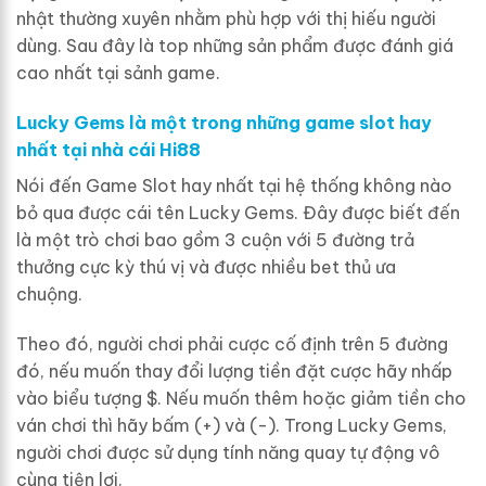
nhật thường xuyên nhằm phù hợp với thị hiếu người
dùng. Sau đây là top những sản phẩm được đánh giá
cao nhất tại sảnh game.
Lucky Gems là một trong những game slot hay
nhất tại nhà cái Hi88
Nói đến Game Slot hay nhất tại hệ thống không nào
bỏ qua được cái tên Lucky Gems. Đây được biết đến
là một trò chơi bao gồm 3 cuộn với 5 đường trả
thưởng cực kỳ thú vị và được nhiều bet thủ ưa
chuộng.
Theo đó, người chơi phải cược cố định trên 5 đường
đó, nếu muốn thay đổi lượng tiền đặt cược hãy nhấp
vào biểu tượng $. Nếu muốn thêm hoặc giảm tiền cho
ván chơi thì hãy bấm (+) và (-). Trong Lucky Gems,
người chơi được sử dụng tính năng quay tự động vô
cùng tiện lợi.