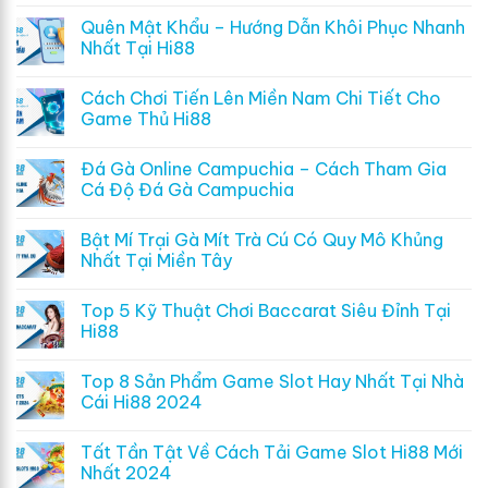
Quên Mật Khẩu – Hướng Dẫn Khôi Phục Nhanh
Nhất Tại Hi88
Cách Chơi Tiến Lên Miền Nam Chi Tiết Cho
Game Thủ Hi88
Đá Gà Online Campuchia – Cách Tham Gia
Cá Độ Đá Gà Campuchia
Bật Mí Trại Gà Mít Trà Cú Có Quy Mô Khủng
Nhất Tại Miền Tây
Top 5 Kỹ Thuật Chơi Baccarat Siêu Đỉnh Tại
Hi88
Top 8 Sản Phẩm Game Slot Hay Nhất Tại Nhà
Cái Hi88 2024
Tất Tần Tật Về Cách Tải Game Slot Hi88 Mới
Nhất 2024