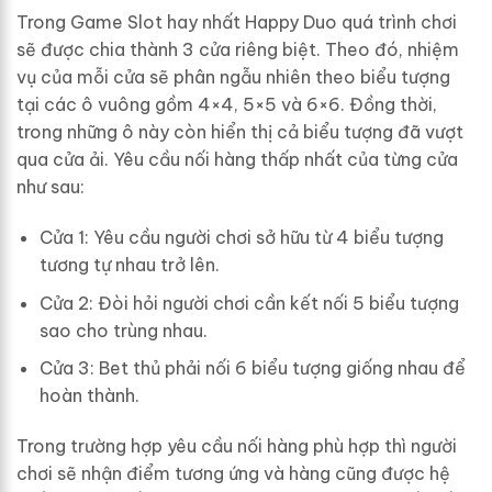
Trong Game Slot hay nhất Happy Duo quá trình chơi
sẽ được chia thành 3 cửa riêng biệt. Theo đó, nhiệm
vụ của mỗi cửa sẽ phân ngẫu nhiên theo biểu tượng
tại các ô vuông gồm 4×4, 5×5 và 6×6. Đồng thời,
trong những ô này còn hiển thị cả biểu tượng đã vượt
qua cửa ải. Yêu cầu nối hàng thấp nhất của từng cửa
như sau:
Cửa 1: Yêu cầu người chơi sở hữu từ 4 biểu tượng
tương tự nhau trở lên.
Cửa 2: Đòi hỏi người chơi cần kết nối 5 biểu tượng
sao cho trùng nhau.
Cửa 3: Bet thủ phải nối 6 biểu tượng giống nhau để
hoàn thành.
Trong trường hợp yêu cầu nối hàng phù hợp thì người
chơi sẽ nhận điểm tương ứng và hàng cũng được hệ