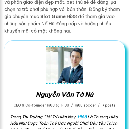
và phần giao diện đẹp mắt, bet thủ sẽ dễ dàng lựa
chọn ra trò chơi phù hợp với bản thân. Đăng ký tham
gia chuyên mục
Slot Game
Hi88 để tham gia vào
những sản phẩm Nổ Hũ đẳng cấp và hưởng nhiều
khuyến mãi có một không hai.
Nguyễn Văn Tờ Nú
CEO & Co-founder Hi88
tại
Hi88
/
Hi88.soccer
/
+ posts
Trong Thị Trường Giải Trí Hiện Nay,
Hi88
Là Thương Hiệu
Hầu Như Được Toàn Thể Các Người Chơi Đều Yêu Thích