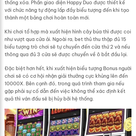
thống xóa. Phần giao diện Happy Duo được thiết kế
với chức năng tự động lấp đầy biểu tượng đến khi tạo
thành một bảng chơi hoàn toàn mới.
Khi chơi tổ hợp mà xuất hiện hình cây búa thì được coi
như vượt qua cửa ải. Ngoài ra, bet thủ thu thập đủ 15
biểu tượng trò chơi sẽ tự chuyển đến cửa thứ 2 và nếu
thông qua đủ 3 cửa sẽ được chuyển về ô bắt đầu lại.
Đặc biệt hơn hết, khi xuất hiện biểu tượng Bonus người
chơi sẽ có cơ hội nhận giải thưởng cực khủng lên đến
10000X. Bên cạnh đó, trong quá trình tham gia nếu
gặp phải sự cố dẫn đến việc không thể xác định kết
quả thì ván đấu sẽ bị hủy bởi hệ thống.