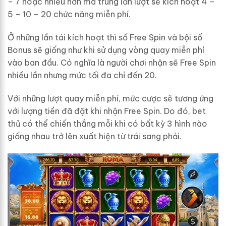
– 7 hoặc nhiều hơn mà trúng lần lượt sẽ kích hoạt 4 –
5 – 10 – 20 chức năng miễn phí.
Ở những lần tái kích hoạt thì số Free Spin và bội số
Bonus sẽ giống như khi sử dụng vòng quay miễn phí
vào ban đầu. Có nghĩa là người chơi nhận sẽ Free Spin
nhiều lần nhưng mức tối đa chỉ đến 20.
Với những lượt quay miễn phí, mức cược sẽ tương ứng
với lượng tiền đã đặt khi nhận Free Spin. Do đó, bet
thủ có thể chiến thắng mỗi khi có bất kỳ 3 hình nào
giống nhau trở lên xuất hiện từ trái sang phải.