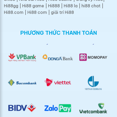
Hi88gg | Hi88 game | Hi888 | Hi88 la | hi88 chat |
Hi88.com | Hi88 com | giải trí Hi88
PHƯƠNG THỨC THANH TOÁN