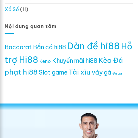
Xổ Số
(11)
Nội dung quan tâm
Dàn đề hi88
Hỗ
Baccarat
Bắn cá hi88
trợ Hi88
Kèo Đá
Khuyến mãi hi88
Keno
phạt hi88
Tài xỉu
Slot game
vảy gà
Đá gà