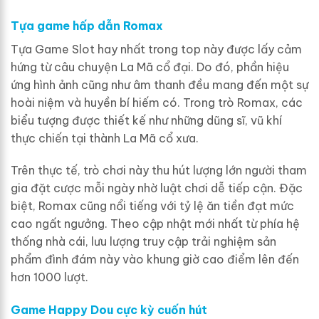
Tựa game hấp dẫn Romax
Tựa Game Slot hay nhất trong top này được lấy cảm
hứng từ câu chuyện La Mã cổ đại. Do đó, phần hiệu
ứng hình ảnh cũng như âm thanh đều mang đến một sự
hoài niệm và huyền bí hiếm có. Trong trò Romax, các
biểu tượng được thiết kế như những dũng sĩ, vũ khí
thực chiến tại thành La Mã cổ xưa.
Trên thực tế, trò chơi này thu hút lượng lớn người tham
gia đặt cược mỗi ngày nhờ luật chơi dễ tiếp cận. Đặc
biệt, Romax cũng nổi tiếng với tỷ lệ ăn tiền đạt mức
cao ngất ngưởng. Theo cập nhật mới nhất từ phía hệ
thống nhà cái, lưu lượng truy cập trải nghiệm sản
phẩm đình đám này vào khung giờ cao điểm lên đến
hơn 1000 lượt.
Game Happy Dou cực kỳ cuốn hút