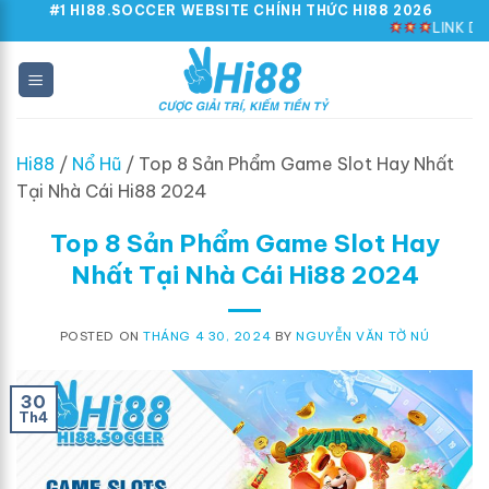
Skip
#1 HI88.SOCCER WEBSITE CHÍNH THỨC HI88 2026
LINK DỄ NHỚ KHÔNG 
to
content
Hi88
/
Nổ Hũ
/
Top 8 Sản Phẩm Game Slot Hay Nhất
Tại Nhà Cái Hi88 2024
Top 8 Sản Phẩm Game Slot Hay
Nhất Tại Nhà Cái Hi88 2024
POSTED ON
THÁNG 4 30, 2024
BY
NGUYỄN VĂN TỜ NÚ
30
Th4