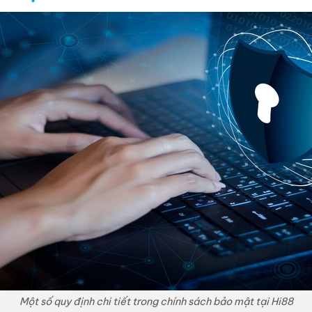
Một số quy định chi tiết trong chính sách bảo mật tại Hi88