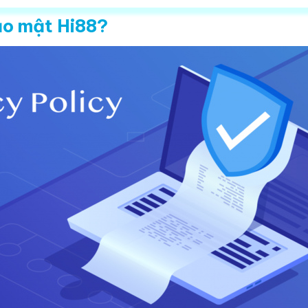
ảo mật Hi88?