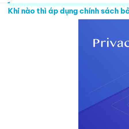
Khi nào thì áp dụng chính sách b