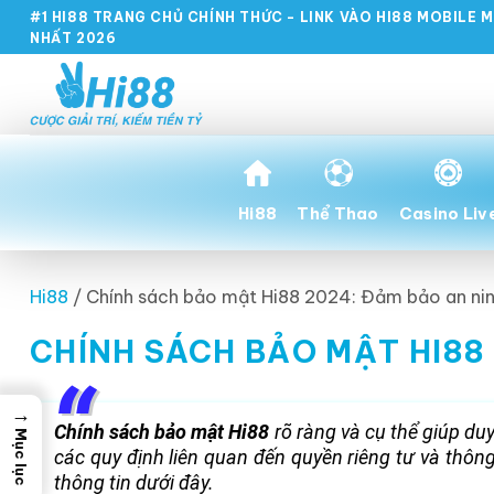
LINK DỄ NHỚ KHÔNG CHẶN: HI88.SOCCER,
Skip
#1 HI88 TRANG CHỦ CHÍNH THỨC - LINK VÀO HI88 MOBILE M
to
NHẤT 2026
content
Hi88
Thể Thao
Casino Liv
Hi88
/
Chính sách bảo mật Hi88 2024: Đảm bảo an n
CHÍNH SÁCH BẢO MẬT HI88
→
Chính sách bảo mật Hi88
rõ ràng và cụ thể giúp du
Mục lục
các quy định liên quan đến quyền riêng tư và thôn
thông tin dưới đây.