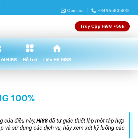
Contact
+84965835888
Truy Cập Hi88 +58k
ãi Hi88
Hỗ trợ
Liên Hệ Hi88
NG 100%
ng của điều này,
Hi88
đã tự giác thiết lập một tập hợp
ập và sử dụng các dịch vụ, hãy xem xét kỹ lưỡng các