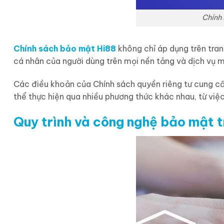
Chính 
Chính sách bảo mật Hi88
không chỉ áp dụng trên tran
cá nhân của người dùng trên mọi nền tảng và dịch vụ m
Các điều khoản của Chính sách quyền riêng tư cung cấp 
thể thực hiện qua nhiều phương thức khác nhau, từ việ
Quy trình và công nghệ bảo mật 