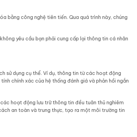
óa bằng công nghệ tiên tiến. Qua quá trình này, chúng
không yêu cầu bạn phải cung cấp lại thông tin cá nhân
ch sử dụng cụ thể. Ví dụ, thông tin từ các hoạt động
 tính chính xác của hệ thống đánh giá và phản hồi ngắn
 các hoạt động lưu trữ thông tin đều tuân thủ nghiêm
ách an toàn và trung thực, tạo ra một môi trường tin