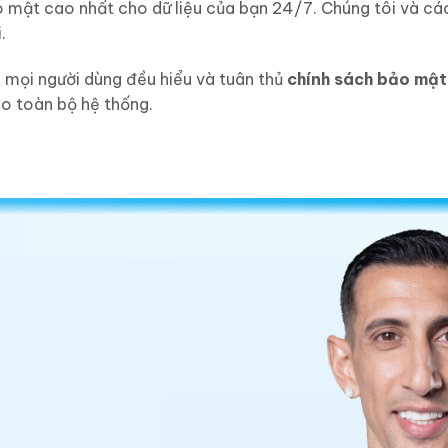
 mật cao nhất cho dữ liệu của bạn 24/7. Chúng tôi và các
.
 mọi người dùng đều hiểu và tuân thủ
chính sách bảo mật
o toàn bộ hệ thống.