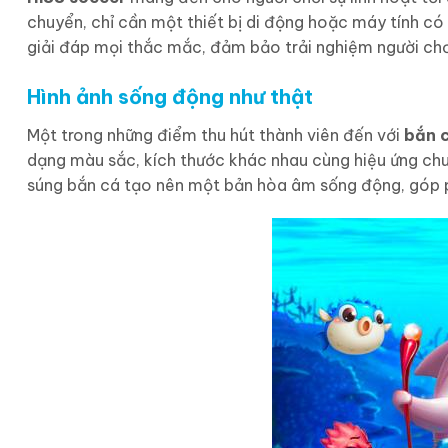
chuyển, chỉ cần một thiết bị di động hoặc máy tính có 
giải đáp mọi thắc mắc, đảm bảo trải nghiệm người chơ
Hình ảnh sống động như thật
Một trong những điểm thu hút thành viên đến với
bắn 
dạng màu sắc, kích thước khác nhau cùng hiệu ứng chu
súng bắn cá tạo nên một bản hòa âm sống động, góp 