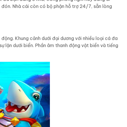
o đón. Nhà cái còn có bộ phận hỗ trợ 24/7, sẵn lòng
ng động. Khung cảnh dưới đại dương với nhiều loại cá đa
 lặn dưới biển. Phần âm thanh động vật biển và tiếng