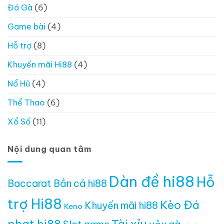
Đá Gà
(6)
Game bài
(4)
Hỗ trợ
(8)
Khuyến mãi Hi88
(4)
Nổ Hũ
(4)
Thể Thao
(6)
Xổ Số
(11)
Nội dung quan tâm
Dàn đề hi88
Hỗ
Baccarat
Bắn cá hi88
trợ Hi88
Kèo Đá
Khuyến mãi hi88
Keno
phạt hi88
Tài xỉu