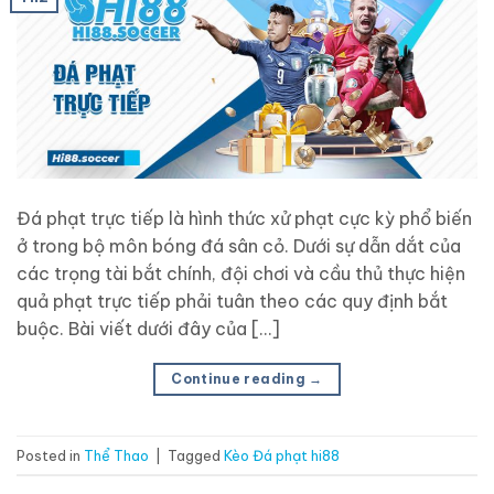
Đá phạt trực tiếp là hình thức xử phạt cực kỳ phổ biến
ở trong bộ môn bóng đá sân cỏ. Dưới sự dẫn dắt của
các trọng tài bắt chính, đội chơi và cầu thủ thực hiện
quả phạt trực tiếp phải tuân theo các quy định bắt
buộc. Bài viết dưới đây của […]
Continue reading
→
Posted in
Thể Thao
|
Tagged
Kèo Đá phạt hi88