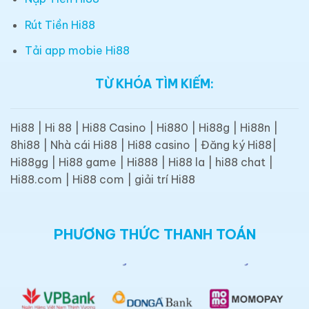
Rút Tiền Hi88
Tải app mobie Hi88
TỪ KHÓA TÌM KIẾM:
Hi88 | Hi 88 | Hi88 Casino | Hi880 | Hi88g | Hi88n |
8hi88 | Nhà cái Hi88 | Hi88 casino | Đăng ký Hi88|
Hi88gg | Hi88 game | Hi888 | Hi88 la | hi88 chat |
Hi88.com | Hi88 com | giải trí Hi88
PHƯƠNG THỨC THANH TOÁN