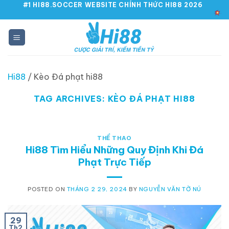
Skip
#1 HI88.SOCCER WEBSITE CHÍNH THỨC HI88 2026
LINK 
to
content
Hi88
/
Kèo Đá phạt hi88
TAG ARCHIVES:
KÈO ĐÁ PHẠT HI88
THỂ THAO
Hi88 Tìm Hiểu Những Quy Định Khi Đá
Phạt Trực Tiếp
POSTED ON
THÁNG 2 29, 2024
BY
NGUYỄN VĂN TỜ NÚ
29
Th2