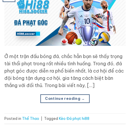
Ở một trận đấu bóng đá, chắc hẳn bạn sẽ thấy trọng
tài thổi phạt trong rất nhiều tình huống. Trong đó, đá
phạt góc được diễn ra phổ biến nhất, là cơ hội để các
đội bóng tận dụng cơ hội, gia tăng cách biệt bàn
thắng với đối thủ. Trong bài viết này, […]
Continue reading
→
Posted in
Thể Thao
|
Tagged
Kèo Đá phạt hi88