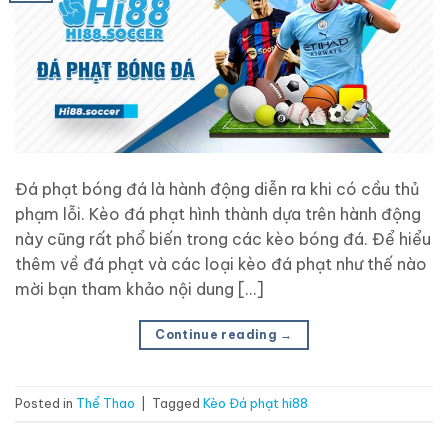
Đá phạt bóng đá là hành động diễn ra khi có cầu thủ
phạm lỗi. Kèo đá phạt hình thành dựa trên hành động
này cũng rất phổ biến trong các kèo bóng đá. Để hiểu
thêm về đá phạt và các loại kèo đá phạt như thế nào
mời bạn tham khảo nội dung […]
Continue reading
→
Posted in
Thể Thao
|
Tagged
Kèo Đá phạt hi88