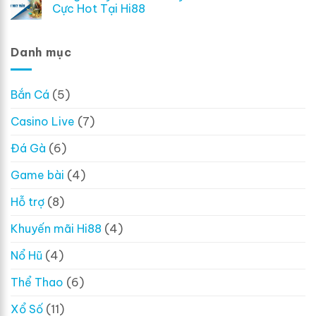
Cực Hot Tại Hi88
Danh mục
Bắn Cá
(5)
Casino Live
(7)
Đá Gà
(6)
Game bài
(4)
Hỗ trợ
(8)
Khuyến mãi Hi88
(4)
Nổ Hũ
(4)
Thể Thao
(6)
Xổ Số
(11)