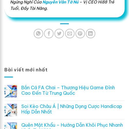
Ngừng Nghỉ Của
Nguyễn Văn Tờ Nú
– Vị CEO Hi88 Trẻ
Tuổi, Đầy Tài Năng.
Bài viết mới nhất
Bắn Cá FA Chai – Thương Hiệu Game Đỉnh
Cao Đến Từ Trung Quốc
Soi Kèo Châu Á | Những Dạng Cược Handicap
Hấp Dẫn Nhất
Quên Mật Khẩu – Hướng Dẫn Khôi Phục Nhanh