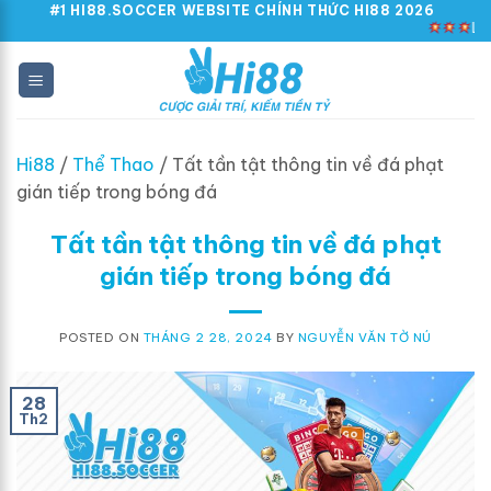
Skip
#1 HI88.SOCCER WEBSITE CHÍNH THỨC HI88 2026
LINK DỄ NH
to
content
Hi88
/
Thể Thao
/
Tất tần tật thông tin về đá phạt
gián tiếp trong bóng đá
Tất tần tật thông tin về đá phạt
gián tiếp trong bóng đá
POSTED ON
THÁNG 2 28, 2024
BY
NGUYỄN VĂN TỜ NÚ
28
Th2