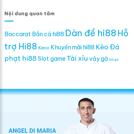
Nội dung quan tâm
Dàn đề hi88
Hỗ
Baccarat
Bắn cá hi88
trợ Hi88
Kèo Đá
Khuyến mãi hi88
Keno
phạt hi88
Tài xỉu
Slot game
vảy gà
Đá gà