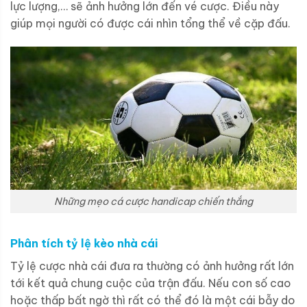
lực lượng,… sẽ ảnh hưởng lớn đến vé cược. Điều này
giúp mọi người có được cái nhìn tổng thể về cặp đấu.
Những mẹo cá cược handicap chiến thắng
Phân tích tỷ lệ kèo nhà cái
Tỷ lệ cược nhà cái đưa ra thường có ảnh hưởng rất lớn
tới kết quả chung cuộc của trận đấu. Nếu con số cao
hoặc thấp bất ngờ thì rất có thể đó là một cái bẫy do