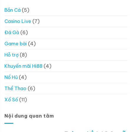
Bắn Cá
(5)
Casino Live
(7)
Đá Gà
(6)
Game bài
(4)
Hỗ trợ
(8)
Khuyến mãi Hi88
(4)
Nổ Hũ
(4)
Thể Thao
(6)
Xổ Số
(11)
Nội dung quan tâm