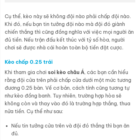
Cụ thể, kèo này sẽ không đội nào phải chấp đội nào.
Khi đó, nếu bạn tin tưởng đội nào mà đội đó giành
chiến thắng thì cũng đồng nghĩa với việc mọi người ăn
đủ tiền. Nếu trận đấu kết thúc với tỷ số hòa, người
chơi sẽ được nhà cái hoàn toàn bộ tiền đặt cược.
Kèo chấp 0.25 trái
Khi tham gia chơi
soi kèo châu Á
, các bạn cần hiểu
rằng đội cửa trên phải chấp cửa dưới một mức tương
đương 0.25 bàn. Về cơ bản, cách tính cũng tương tự
như kèo đồng banh. Tuy nhiên, trường hợp hòa sẽ
không còn và thay vào đó là trường hợp thắng, thua
nửa tiền. Cụ thể như sau:
Nếu tin tưởng cửa trên và đội đó thắng thì bạn ăn
đủ.