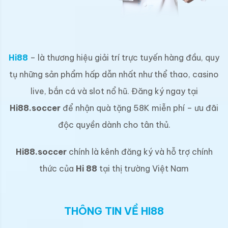
Hi88
– là thương hiệu giải trí trực tuyến hàng đầu, quy
tụ những sản phẩm hấp dẫn nhất như thể thao, casino
live, bắn cá và slot nổ hũ. Đăng ký ngay tại
Hi88.soccer
để nhận quà tặng 58K miễn phí – ưu đãi
độc quyền dành cho tân thủ.
Hi88.soccer
chính là kênh đăng ký và hỗ trợ chính
thức của
Hi 88
tại thị trường Việt Nam
THÔNG TIN VỀ HI88