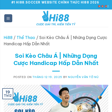
Skip
#1 HI88.SOCCER WEBSITE CHÍNH THỨC HI88 2026
LINK DỄ NHỚ
to
content
Hi88
/
Thể Thao
/
Soi Kèo Châu Á | Những Dạng Cược
Handicap Hấp Dẫn Nhất
Soi Kèo Châu Á | Những Dạng
Cược Handicap Hấp Dẫn Nhất
POSTED ON
THÁNG 12 19, 2025
BY
NGUYỄN VĂN TỜ NÚ
19
Th12