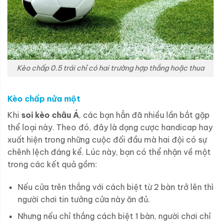
Kèo chấp 0.5 trái chỉ có hai trường hợp thắng hoặc thua
Kèo chấp nửa một
Khi
soi kèo châu Á
, các bạn hẳn đã nhiều lần bắt gặp
thể loại này. Theo đó, đây là dạng cược handicap hay
xuất hiện trong những cuộc đối đầu mà hai đội có sự
chênh lệch đáng kể. Lúc này, bạn có thể nhận về một
trong các kết quả gồm:
Nếu cửa trên thắng với cách biệt từ 2 bàn trở lên thì
người chơi tin tưởng cửa này ăn đủ.
Nhưng nếu chỉ thắng cách biệt 1 bàn, người chơi chỉ