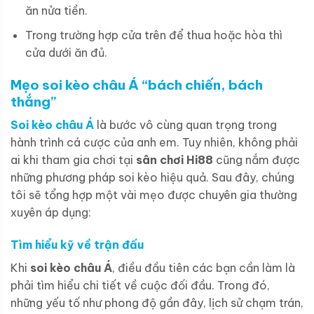
ăn nửa tiền.
Trong trường hợp cửa trên để thua hoặc hòa thì
cửa dưới ăn đủ.
Mẹo soi kèo châu Á “bách chiến, bách
thắng”
Soi kèo châu Á
là bước vô cùng quan trọng trong
hành trình cá cược của anh em. Tuy nhiên, không phải
ai khi tham gia chơi tại
sân chơi Hi88
cũng nắm được
những phương pháp soi kèo hiệu quả. Sau đây, chúng
tôi sẽ tổng hợp một vài mẹo được chuyên gia thường
xuyên áp dụng:
Tìm hiểu kỹ về trận đấu
Khi
soi kèo châu Á
, điều đầu tiên các bạn cần làm là
phải tìm hiểu chi tiết về cuộc đối đầu. Trong đó,
những yếu tố như phong độ gần đây, lịch sử chạm trán,