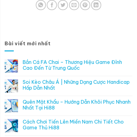
Bài viết mới nhất
Bắn Cá FA Chai – Thương Hiệu Game Đỉnh
Cao Đến Từ Trung Quốc
Soi Kèo Châu Á | Những Dạng Cược Handicap
Hấp Dẫn Nhất
Quên Mật Khẩu – Hướng Dẫn Khôi Phục Nhanh
Nhất Tại Hi88
Cách Chơi Tiến Lên Miền Nam Chi Tiết Cho
Game Thủ Hi88