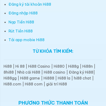
Đăng ký tài khoản Hi88
Đăng nhập Hi88
Nạp Tiền Hi88
Rút Tiền Hi88
Tải app mobie Hi88
TỪ KHÓA TÌM KIẾM:
Hi88 | Hi 88 | Hi88 Casino | Hi880 | Hi88g | Hi88n |
8hi88 | Nhà cái Hi88 | Hi88 casino | Đăng ký Hi88|
Hi88gg | Hi88 game | Hi888 | Hi88 la | hi88 chat |
Hi88.com | Hi88 com | giải trí Hi88
PHƯƠNG THỨC THANH TOÁN