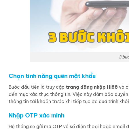
3 bư
Chọn tính năng quên mật khẩu
Bước đầu tiên là truy cập
trang đăng nhập Hi88
và c
đến mục xác thực thông tin. Việc này đảm bảo quyền lợi
thông tin tài khoản trước khi tiếp tục để quá trình khô
Nhập OTP xác minh
Hệ thống sẽ gửi mã OTP về số điện thoại hoặc email 