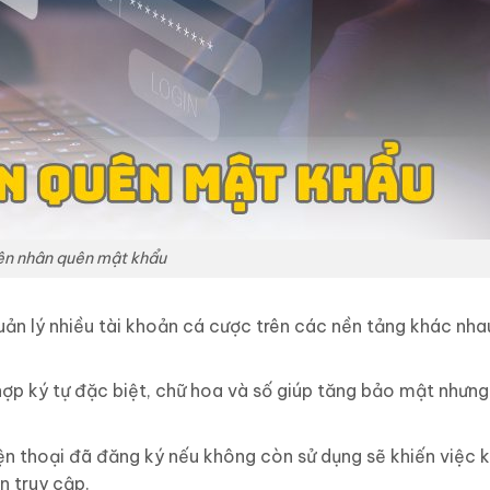
n nhân quên mật khẩu
quản lý nhiều tài khoản cá cược trên các nền tảng khác nha
ợp ký tự đặc biệt, chữ hoa và số giúp tăng bảo mật nhưng
iện thoại đã đăng ký nếu không còn sử dụng sẽ khiến việc 
n truy cập.