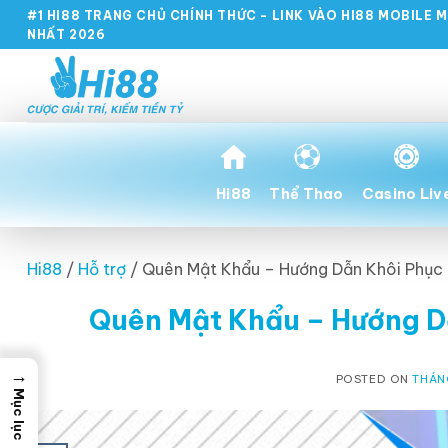
LINK DỄ NHỚ KHÔNG CHẶN: HI88.SOC
Skip
#1 HI88 TRANG CHỦ CHÍNH THỨC - LINK VÀO HI88 MOBILE M
to
NHẤT 2026
content
Hi88
Thể Thao
Casino Liv
Hi88
/
Hỗ trợ
/
Quên Mật Khẩu – Hướng Dẫn Khôi Phục 
Quên Mật Khẩu – Hướng D
→
POSTED ON
THÁNG
Mục lục