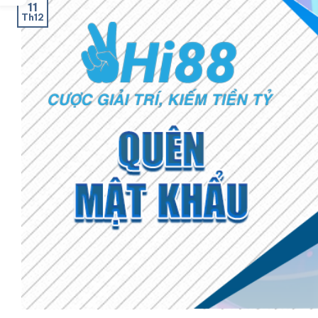
11
Th12