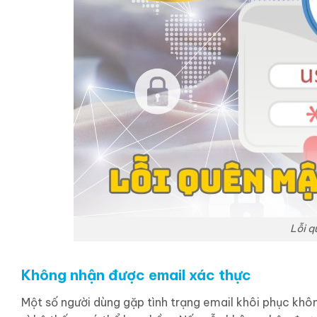
Lỗi q
Không nhận được email xác thực
Một số người dùng gặp tình trạng email khôi phục khôn