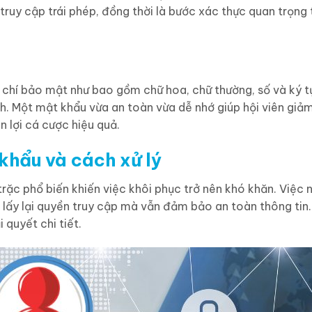
 truy cập trái phép, đồng thời là bước xác thực quan trọng
 chí bảo mật như bao gồm chữ hoa, chữ thường, số và ký tự
nh. Một mật khẩu vừa an toàn vừa dễ nhớ giúp hội viên giả
n lợi cá cược hiệu quả.
khẩu và cách xử lý
rặc phổ biến khiến việc khôi phục trở nên khó khăn. Việc
 lấy lại quyền truy cập mà vẫn đảm bảo an toàn thông tin. 
 quyết chi tiết.