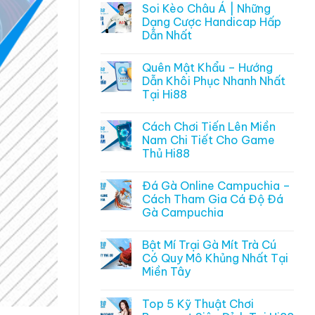
Soi Kèo Châu Á | Những
Dạng Cược Handicap Hấp
Dẫn Nhất
Quên Mật Khẩu – Hướng
Dẫn Khôi Phục Nhanh Nhất
Tại Hi88
Cách Chơi Tiến Lên Miền
Nam Chi Tiết Cho Game
Thủ Hi88
Đá Gà Online Campuchia –
Cách Tham Gia Cá Độ Đá
Gà Campuchia
Bật Mí Trại Gà Mít Trà Cú
Có Quy Mô Khủng Nhất Tại
Miền Tây
Top 5 Kỹ Thuật Chơi