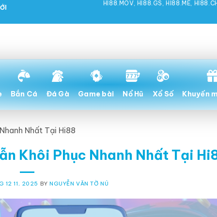
CER, HI88.COM, HI88.MOV, HI88.GS, HI88.ME, HI88.CHAT.
ỚI
e
Bắn Cá
Đá Gà
Game bài
Nổ Hũ
Xổ Số
Khuyến m
Nhanh Nhất Tại Hi88
ẫn Khôi Phục Nhanh Nhất Tại Hi
 12 11, 2025
BY
NGUYỄN VĂN TỜ NÚ