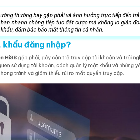
hường thường hay gặp phải và ảnh hưởng trực tiếp đến tr
p bạn nhanh chóng tiếp tục đặt cược mà không lo gián đo
t khẩu, đảm bảo bảo mật thông tin cá nhân.
ật khẩu đăng nhập?
ên Hi88
gặp phải, gây cản trở truy cập tài khoản và trải n
quen sử dụng tài khoản, cách quản lý mật khẩu và những yế
phòng tránh và giảm thiểu rủi ro mất quyền truy cập.