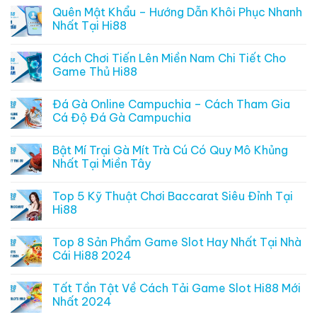
Quên Mật Khẩu – Hướng Dẫn Khôi Phục Nhanh
Nhất Tại Hi88
Cách Chơi Tiến Lên Miền Nam Chi Tiết Cho
Game Thủ Hi88
Đá Gà Online Campuchia – Cách Tham Gia
Cá Độ Đá Gà Campuchia
Bật Mí Trại Gà Mít Trà Cú Có Quy Mô Khủng
Nhất Tại Miền Tây
Top 5 Kỹ Thuật Chơi Baccarat Siêu Đỉnh Tại
Hi88
Top 8 Sản Phẩm Game Slot Hay Nhất Tại Nhà
Cái Hi88 2024
Tất Tần Tật Về Cách Tải Game Slot Hi88 Mới
Nhất 2024