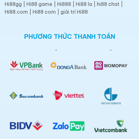
Hi88gg | Hi88 game | Hi888 | Hi88 la | hi88 chat |
Hi88.com | Hi88 com | giải trí Hi88
PHƯƠNG THỨC THANH TOÁN