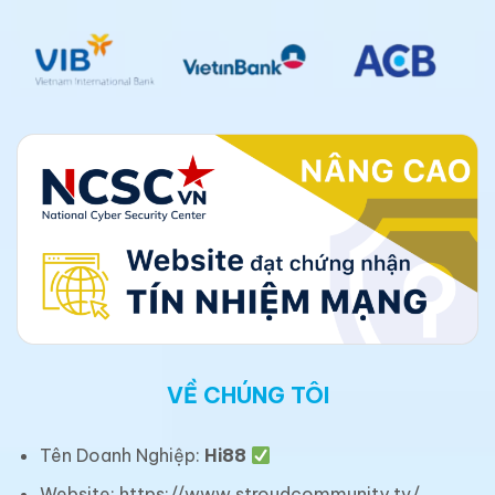
VỀ CHÚNG TÔI
Tên Doanh Nghiệp:
Hi88
Website: https://www.stroudcommunity.tv/