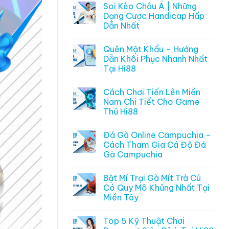
Soi Kèo Châu Á | Những
Dạng Cược Handicap Hấp
Dẫn Nhất
Quên Mật Khẩu – Hướng
Dẫn Khôi Phục Nhanh Nhất
Tại Hi88
Cách Chơi Tiến Lên Miền
Nam Chi Tiết Cho Game
Thủ Hi88
Đá Gà Online Campuchia –
Cách Tham Gia Cá Độ Đá
Gà Campuchia
Bật Mí Trại Gà Mít Trà Cú
Có Quy Mô Khủng Nhất Tại
Miền Tây
Top 5 Kỹ Thuật Chơi