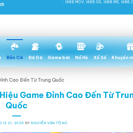
SOCCER, HI88.COM, HI88.MOV, HI88.GS, HI88.ME, HI88.CHAT.
ỚI
e
Bắn Cá
Đá Gà
Game bài
Nổ Hũ
Xổ Số
Khuyến m
Đỉnh Cao Đến Từ Trung Quốc
 Hiệu Game Đỉnh Cao Đến Từ Tru
Quốc
 12 21, 2025
BY
NGUYỄN VĂN TỜ NÚ