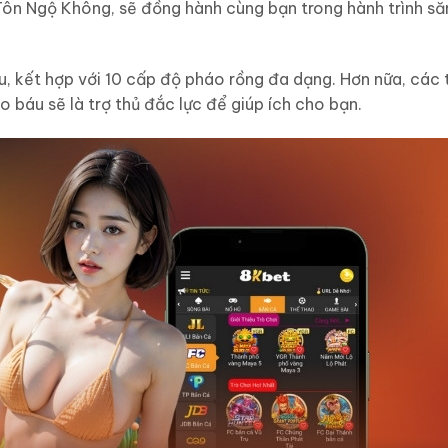
 Tôn Ngộ Không, sẽ đồng hành cùng bạn trong hành trình s
u, kết hợp với 10 cấp độ pháo rồng đa dạng. Hơn nữa, các 
báu sẽ là trợ thủ đắc lực để giúp ích cho bạn.