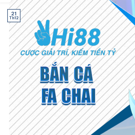
21
Th12