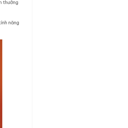
ăn thưởng
tính năng