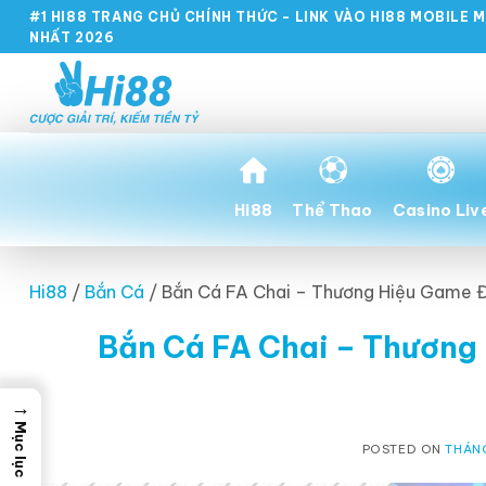
LINK DỄ NHỚ KHÔNG CHẶN: HI88.
Skip
#1 HI88 TRANG CHỦ CHÍNH THỨC - LINK VÀO HI88 MOBILE M
to
NHẤT 2026
content
Hi88
Thể Thao
Casino Liv
Hi88
/
Bắn Cá
/
Bắn Cá FA Chai – Thương Hiệu Game 
Bắn Cá FA Chai – Thương
→
Mục lục
POSTED ON
THÁNG