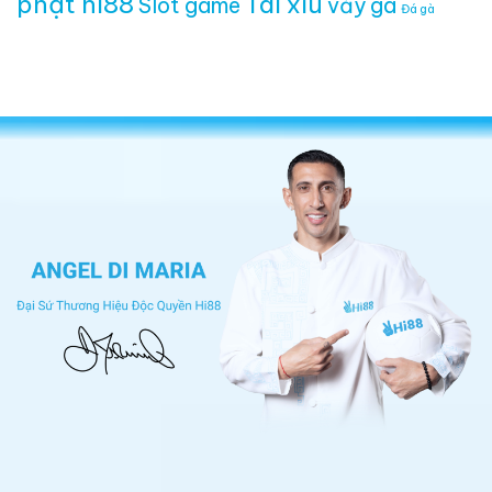
phạt hi88
Tài xỉu
Slot game
vảy gà
Đá gà