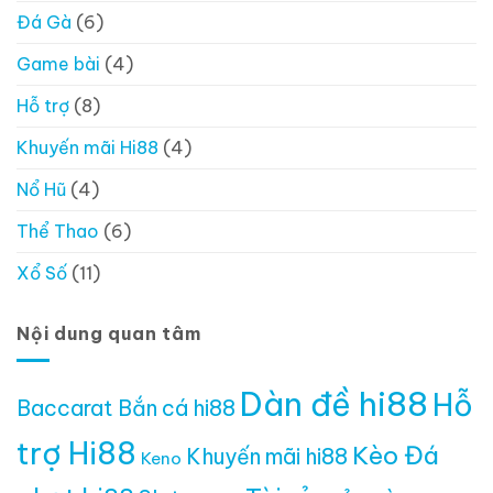
Đá Gà
(6)
Game bài
(4)
Hỗ trợ
(8)
Khuyến mãi Hi88
(4)
Nổ Hũ
(4)
Thể Thao
(6)
Xổ Số
(11)
Nội dung quan tâm
Dàn đề hi88
Hỗ
Baccarat
Bắn cá hi88
trợ Hi88
Kèo Đá
Khuyến mãi hi88
Keno