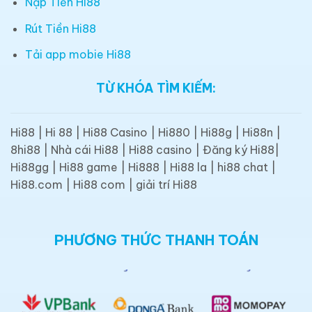
Nạp Tiền Hi88
Rút Tiền Hi88
Tải app mobie Hi88
TỪ KHÓA TÌM KIẾM:
Hi88 | Hi 88 | Hi88 Casino | Hi880 | Hi88g | Hi88n |
8hi88 | Nhà cái Hi88 | Hi88 casino | Đăng ký Hi88|
Hi88gg | Hi88 game | Hi888 | Hi88 la | hi88 chat |
Hi88.com | Hi88 com | giải trí Hi88
PHƯƠNG THỨC THANH TOÁN