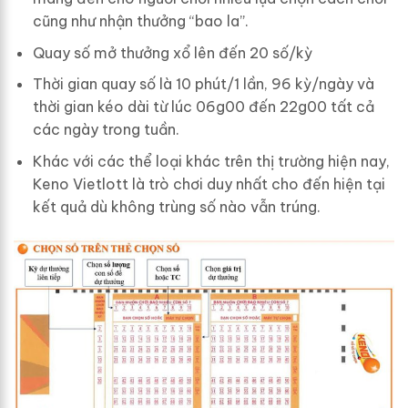
cũng như nhận thưởng “bao la”.
Quay số mở thưởng xổ lên đến 20 số/kỳ
Thời gian quay số là 10 phút/1 lần, 96 kỳ/ngày và
thời gian kéo dài từ lúc 06g00 đến 22g00 tất cả
các ngày trong tuần.
Khác với các thể loại khác trên thị trường hiện nay,
Keno Vietlott là trò chơi duy nhất cho đến hiện tại
kết quả dù không trùng số nào vẫn trúng.