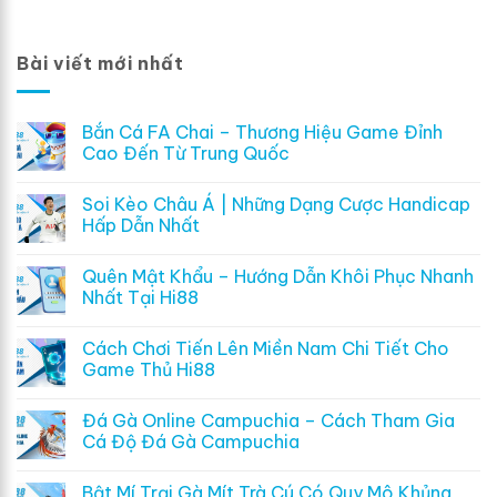
Bài viết mới nhất
Bắn Cá FA Chai – Thương Hiệu Game Đỉnh
Cao Đến Từ Trung Quốc
Soi Kèo Châu Á | Những Dạng Cược Handicap
Hấp Dẫn Nhất
Quên Mật Khẩu – Hướng Dẫn Khôi Phục Nhanh
Nhất Tại Hi88
Cách Chơi Tiến Lên Miền Nam Chi Tiết Cho
Game Thủ Hi88
Đá Gà Online Campuchia – Cách Tham Gia
Cá Độ Đá Gà Campuchia
Bật Mí Trại Gà Mít Trà Cú Có Quy Mô Khủng