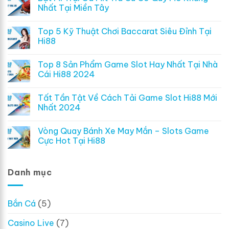
Nhất Tại Miền Tây
Top 5 Kỹ Thuật Chơi Baccarat Siêu Đỉnh Tại
Hi88
Top 8 Sản Phẩm Game Slot Hay Nhất Tại Nhà
Cái Hi88 2024
Tất Tần Tật Về Cách Tải Game Slot Hi88 Mới
Nhất 2024
Vòng Quay Bánh Xe May Mắn – Slots Game
Cực Hot Tại Hi88
Danh mục
Bắn Cá
(5)
Casino Live
(7)