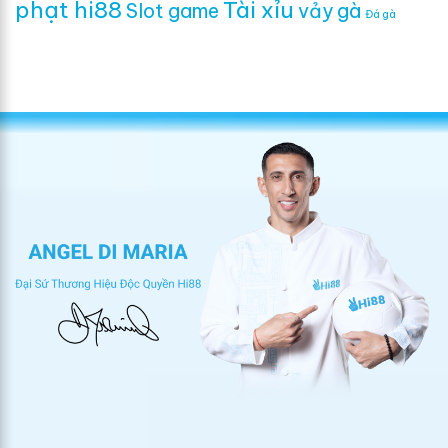
phạt hi88
Tài xỉu
Slot game
vảy gà
Đá gà