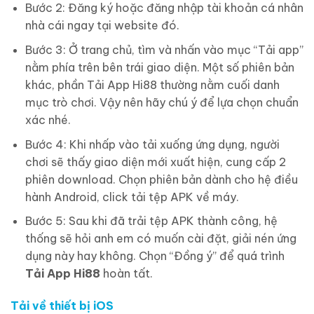
Bước 2: Đăng ký hoặc đăng nhập tài khoản cá nhân
nhà cái ngay tại website đó.
Bước 3: Ở trang chủ, tìm và nhấn vào mục “Tải app”
nằm phía trên bên trái giao diện. Một số phiên bản
khác, phần Tải App Hi88 thường nằm cuối danh
mục trò chơi. Vậy nên hãy chú ý để lựa chọn chuẩn
xác nhé.
Bước 4: Khi nhấp vào tải xuống ứng dụng, người
chơi sẽ thấy giao diện mới xuất hiện, cung cấp 2
phiên download. Chọn phiên bản dành cho hệ điều
hành Android, click tải tệp APK về máy.
Bước 5: Sau khi đã trải tệp APK thành công, hệ
thống sẽ hỏi anh em có muốn cài đặt, giải nén ứng
dụng này hay không. Chọn “Đồng ý” để quá trình
Tải App Hi88
hoàn tất.
Tải về thiết bị iOS