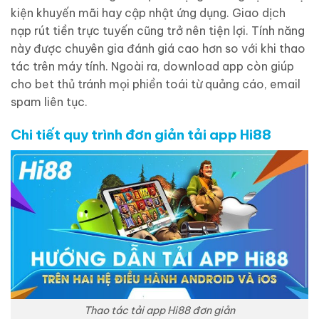
kiện khuyến mãi hay cập nhật ứng dụng. Giao dịch
nạp rút tiền trực tuyến cũng trở nên tiện lợi. Tính năng
này được chuyên gia đánh giá cao hơn so với khi thao
tác trên máy tính. Ngoài ra, download app còn giúp
cho bet thủ tránh mọi phiền toái từ quảng cáo, email
spam liên tục.
Chi tiết quy trình đơn giản tải app Hi88
Thao tác tải app Hi88 đơn giản