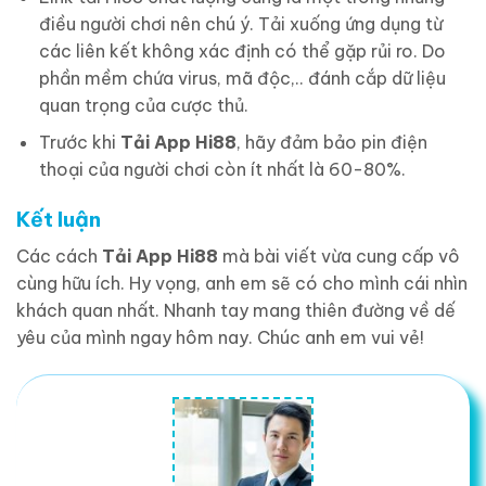
điều người chơi nên chú ý. Tải xuống ứng dụng từ
các liên kết không xác định có thể gặp rủi ro. Do
phần mềm chứa virus, mã độc,.. đánh cắp dữ liệu
quan trọng của cược thủ.
Trước khi
Tải App Hi88
, hãy đảm bảo pin điện
thoại của người chơi còn ít nhất là 60-80%.
Kết luận
Các cách
Tải App Hi88
mà bài viết vừa cung cấp vô
cùng hữu ích. Hy vọng, anh em sẽ có cho mình cái nhìn
khách quan nhất. Nhanh tay mang thiên đường về dế
yêu của mình ngay hôm nay. Chúc anh em vui vẻ!