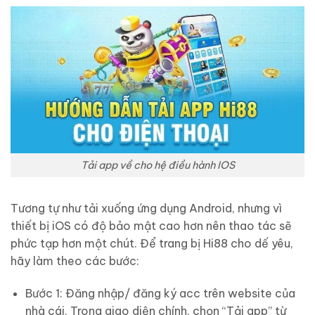
Tải app về cho hệ điều hành IOS
Tương tự như tải xuống ứng dụng Android, nhưng vì
thiết bị iOS có độ bảo mật cao hơn nên thao tác sẽ
phức tạp hơn một chút. Để trang bị Hi88 cho dế yêu,
hãy làm theo các bước:
Bước 1: Đăng nhập/ đăng ký acc trên website của
nhà cái. Trong giao diện chính, chọn “Tải app” từ