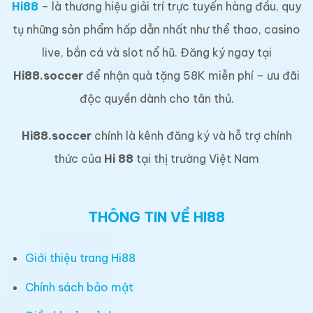
Hi88
– là thương hiệu giải trí trực tuyến hàng đầu, quy
tụ những sản phẩm hấp dẫn nhất như thể thao, casino
live, bắn cá và slot nổ hũ. Đăng ký ngay tại
Hi88.soccer
để nhận quà tặng 58K miễn phí – ưu đãi
độc quyền dành cho tân thủ.
Hi88.soccer
chính là kênh đăng ký và hỗ trợ chính
thức của
Hi 88
tại thị trường Việt Nam
THÔNG TIN VỀ HI88
Giới thiệu trang Hi88
Chính sách bảo mật