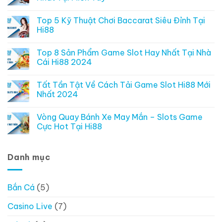
Top 5 Kỹ Thuật Chơi Baccarat Siêu Đỉnh Tại
Hi88
Top 8 Sản Phẩm Game Slot Hay Nhất Tại Nhà
Cái Hi88 2024
Tất Tần Tật Về Cách Tải Game Slot Hi88 Mới
Nhất 2024
Vòng Quay Bánh Xe May Mắn – Slots Game
Cực Hot Tại Hi88
Danh mục
Bắn Cá
(5)
Casino Live
(7)