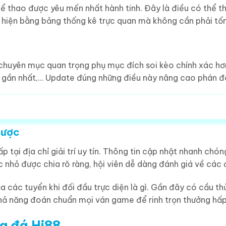
ể thao được yêu mến nhất hành tinh. Đây là điều có thể th
ực hiện bằng bảng thống kê trực quan mà không cần phải tốn
chuyên mục quan trọng phụ mục đích soi kèo chính xác hơ
rận gần nhất,… Update đúng những điều này nâng cao phán đ
cược
ấp tại địa chỉ giải trí uy tín. Thông tin cập nhật nhanh c
nhỏ được chia rõ ràng, hội viên dễ dàng đánh giá về các 
a các tuyển khi đối đầu trực diện là gì. Gần đây có cầu t
ả năng đoán chuẩn mọi ván game để rinh trọn thưởng hấp d
g đá Hi88