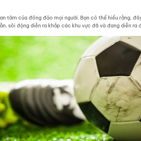
n tâm của đông đảo mọi người. Bạn có thể hiểu rằng, đây 
ẫn, sôi động diễn ra khắp các khu vực đã và đang diễn ra 