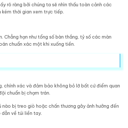
ấy rõ ràng bởi chúng ta sẽ nhìn thấu toàn cảnh các
 kém thời gian xem trực tiếp.
n. Chẳng hạn như tổng số bàn thắng, tỷ số các màn
oán chuẩn xác một khi xuống tiền.
hóng, chính xác và đảm bảo không bỏ lỡ bất cứ điểm quan
đội chuẩn bị chạm trán.
hủ nào bị treo giò hoặc chấn thương gây ảnh hưởng đến
ẫn về túi liền tay.