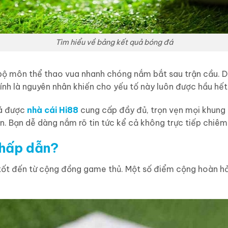
Tìm hiểu về bảng kết quả bóng đá
bộ môn thể thao vua nhanh chóng nắm bắt sau trận cầu. D
ính là nguyên nhân khiến cho yếu tố này luôn được hầu hế
đá được
nhà cái Hi88
cung cấp đầy đủ, trọn vẹn mọi khung gi
n. Bạn dễ dàng nắm rõ tin tức kể cả không trực tiếp chiê
 hấp dẫn?
ốt đến từ cộng đồng game thủ. Một số điểm cộng hoàn hảo 