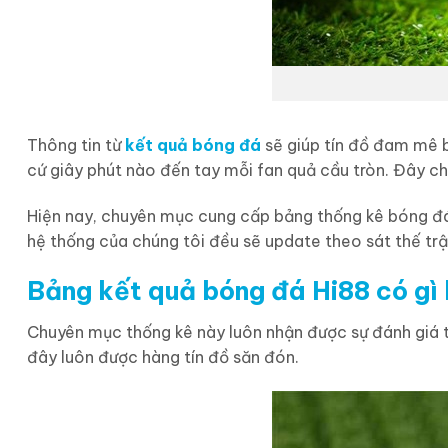
Thông tin từ
kết quả bóng đá
sẽ giúp tín đồ đam mê 
cứ giây phút nào đến tay mỗi fan quả cầu tròn. Đây ch
Hiện nay, chuyên mục cung cấp bảng thống kê bóng 
hệ thống của chúng tôi đều sẽ update theo sát thế trậ
Bảng kết quả bóng đá Hi88 có gì
Chuyên mục thống kê này luôn nhận được sự đánh giá t
đây luôn được hàng tín đồ săn đón.