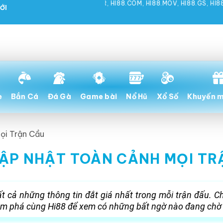
N: HI88.SOCCER, HI88.COM, HI88.MOV, HI88.GS, HI88.ME, HI88.CHAT
ỚI
e
Bắn Cá
Đá Gà
Game bài
Nổ Hũ
Xổ Số
Khuyến m
ọi Trận Cầu
CẬP NHẬT TOÀN CẢNH MỌI TR
ất cả những thông tin đắt giá nhất trong mỗi trận đấu. 
ám phá cùng Hi88 để xem có những bất ngờ nào đang chờ