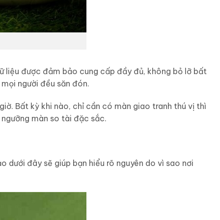
ữ liệu được đảm bảo cung cấp đầy đủ, không bỏ lỡ bất
t mọi người đều săn đón.
ờ. Bất kỳ khi nào, chỉ cần có màn giao tranh thú vị thì
m ngưỡng màn so tài đặc sắc.
dưới đây sẽ giúp bạn hiểu rõ nguyên do vì sao nơi