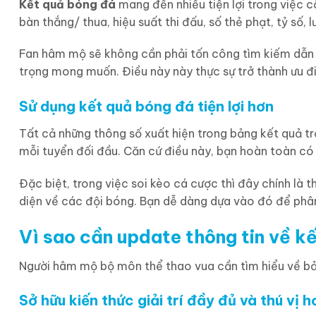
Kết quả bóng đá
mang đến nhiều tiện lợi trong việc c
bàn thắng/ thua, hiệu suất thi đấu, số thẻ phạt, tỷ số,
Fan hâm mộ sẽ không cần phải tốn công tìm kiếm dẫn đ
trọng mong muốn. Điều này này thực sự trở thành ưu điể
Sử dụng kết quả bóng đá tiện lợi hơn
Tất cả những thông số xuất hiện trong bảng kết quả t
mỗi tuyển đối đầu. Căn cứ điều này, bạn hoàn toàn có 
Đặc biệt, trong việc soi kèo cá cược thì đây chính l
diện về các đội bóng. Bạn dễ dàng dựa vào đó để phâ
Vì sao cần update thông tin về k
Người hâm mộ bộ môn thể thao vua cần tìm hiểu về bản
Sở hữu kiến thức giải trí đầy đủ và thú vị h