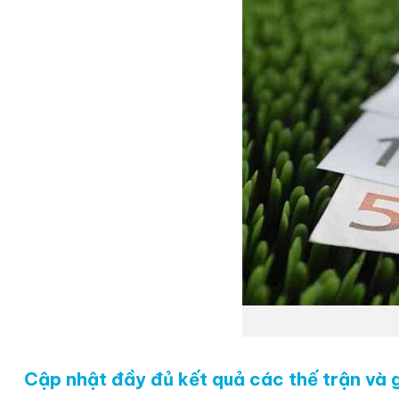
Cập nhật đầy đủ kết quả các thế trận và g