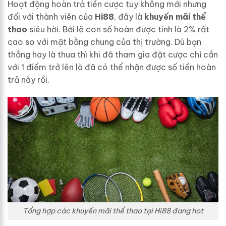
Hoạt động hoàn trả tiền cược tuy không mới nhưng
đối với thành viên của
Hi88
, đây là
khuyến mãi thể
thao
siêu hời. Bởi lẽ con số hoàn được tính là 2% rất
cao so với mặt bằng chung của thị trường. Dù bạn
thắng hay là thua thì khi đã tham gia đặt cược chỉ cần
với 1 điểm trở lên là đã có thể nhận được số tiền hoàn
trả này rồi.
Tổng hợp các khuyến mãi thể thao tại Hi88 đang hot