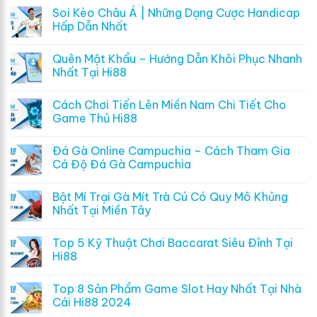
Soi Kèo Châu Á | Những Dạng Cược Handicap
Hấp Dẫn Nhất
Quên Mật Khẩu – Hướng Dẫn Khôi Phục Nhanh
Nhất Tại Hi88
Cách Chơi Tiến Lên Miền Nam Chi Tiết Cho
Game Thủ Hi88
Đá Gà Online Campuchia – Cách Tham Gia
Cá Độ Đá Gà Campuchia
Bật Mí Trại Gà Mít Trà Cú Có Quy Mô Khủng
Nhất Tại Miền Tây
Top 5 Kỹ Thuật Chơi Baccarat Siêu Đỉnh Tại
Hi88
Top 8 Sản Phẩm Game Slot Hay Nhất Tại Nhà
Cái Hi88 2024