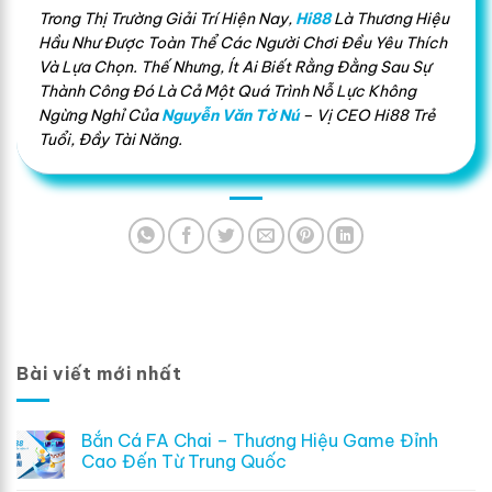
Trong Thị Trường Giải Trí Hiện Nay,
Hi88
Là Thương Hiệu
Hầu Như Được Toàn Thể Các Người Chơi Đều Yêu Thích
Và Lựa Chọn. Thế Nhưng, Ít Ai Biết Rằng Đằng Sau Sự
Thành Công Đó Là Cả Một Quá Trình Nỗ Lực Không
Ngừng Nghỉ Của
Nguyễn Văn Tờ Nú
– Vị CEO Hi88 Trẻ
Tuổi, Đầy Tài Năng.
Bài viết mới nhất
Bắn Cá FA Chai – Thương Hiệu Game Đỉnh
Cao Đến Từ Trung Quốc