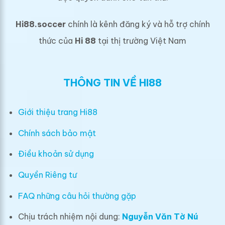
Hi88.soccer
chính là kênh đăng ký và hỗ trợ chính
thức của
Hi 88
tại thị trường Việt Nam
THÔNG TIN VỀ HI88
Giới thiệu trang Hi88
Chính sách bảo mật
Điều khoản sử dụng
Quyền Riêng tư
FAQ những câu hỏi thường gặp
Chịu trách nhiệm nội dung:
Nguyễn Văn Tờ Nú