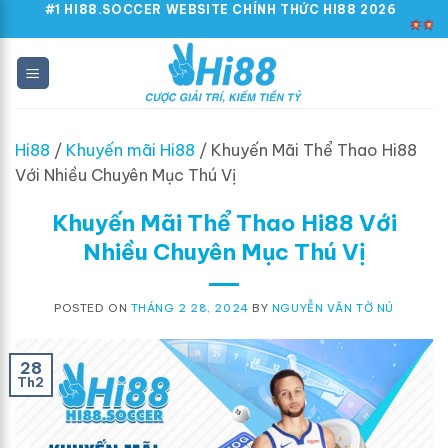
Skip
#1 HI88.SOCCER WEBSITE CHÍNH THỨC HI88 2026
LINK DỄ
to
content
Hi88
/
Khuyến mãi Hi88
/
Khuyến Mãi Thể Thao Hi88
Với Nhiều Chuyên Mục Thú Vị
Khuyến Mãi Thể Thao Hi88 Với
Nhiều Chuyên Mục Thú Vị
POSTED ON
THÁNG 2 28, 2024
BY
NGUYỄN VĂN TỜ NÚ
28
Th2