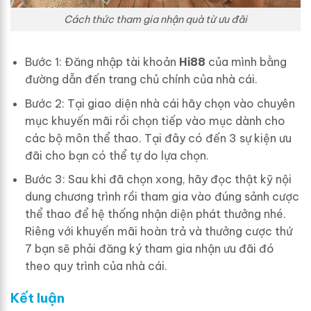
Cách thức tham gia nhận quà từ ưu đãi
Bước 1: Đăng nhập tài khoản
Hi88
của mình bằng
đường dẫn đến trang chủ chính của nhà cái.
Bước 2: Tại giao diện nhà cái hãy chọn vào chuyên
mục khuyến mãi rồi chọn tiếp vào mục dành cho
các bộ môn thể thao. Tại đây có đến 3 sự kiện ưu
đãi cho bạn có thể tự do lựa chọn.
Bước 3: Sau khi đã chọn xong, hãy đọc thật kỹ nội
dung chương trình rồi tham gia vào đúng sảnh cược
thể thao để hệ thống nhận diện phát thưởng nhé.
Riêng với khuyến mãi hoàn trả và thưởng cược thứ
7 bạn sẽ phải đăng ký tham gia nhận ưu đãi đó
theo quy trình của nhà cái.
Kết luận