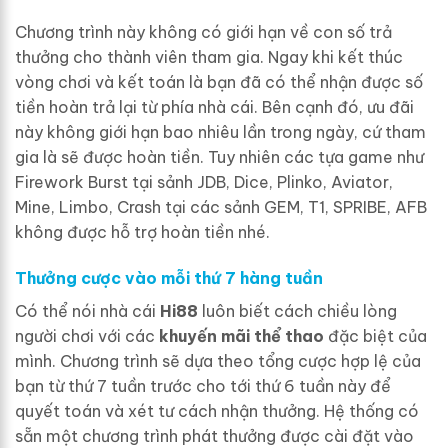
Chương trình này không có giới hạn về con số trả
thưởng cho thành viên tham gia. Ngay khi kết thúc
vòng chơi và kết toán là bạn đã có thể nhận được số
tiền hoàn trả lại từ phía nhà cái. Bên cạnh đó, ưu đãi
này không giới hạn bao nhiêu lần trong ngày, cứ tham
gia là sẽ được hoàn tiền. Tuy nhiên các tựa game như
Firework Burst tại sảnh JDB, Dice, Plinko, Aviator,
Mine, Limbo, Crash tại các sảnh GEM, T1, SPRIBE, AFB
không được hỗ trợ hoàn tiền nhé.
Thưởng cược vào mỗi thứ 7 hàng tuần
Có thể nói nhà cái
Hi88
luôn biết cách chiều lòng
người chơi với các
khuyến mãi thể thao
đặc biệt của
mình. Chương trình sẽ dựa theo tổng cược hợp lệ của
bạn từ thứ 7 tuần trước cho tới thứ 6 tuần này để
quyết toán và xét tư cách nhận thưởng. Hệ thống có
sẵn một chương trình phát thưởng được cài đặt vào