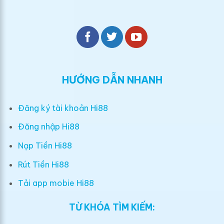
HƯỚNG DẪN NHANH
Đăng ký tài khoản Hi88
Đăng nhập Hi88
Nạp Tiền Hi88
Rút Tiền Hi88
Tải app mobie Hi88
TỪ KHÓA TÌM KIẾM: