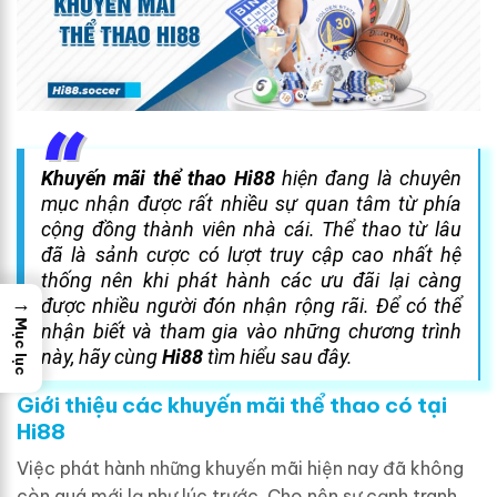
Khuyến mãi thể thao
Hi88
hiện đang là chuyên
mục nhận được rất nhiều sự quan tâm từ phía
cộng đồng thành viên nhà cái. Thể thao từ lâu
đã là sảnh cược có lượt truy cập cao nhất hệ
thống nên khi phát hành các ưu đãi lại càng
→
được nhiều người đón nhận rộng rãi. Để có thể
Mục lục
nhận biết và tham gia vào những chương trình
này, hãy cùng
Hi88
tìm hiểu sau đây.
Giới thiệu các khuyến mãi thể thao có tại
Hi88
Việc phát hành những khuyến mãi hiện nay đã không
còn quá mới lạ như lúc trước. Cho nên sự cạnh tranh