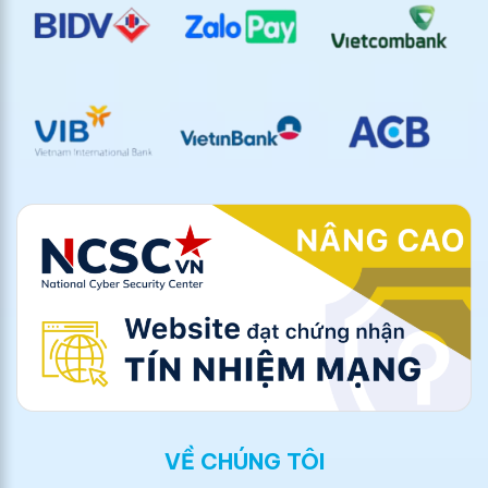
VỀ CHÚNG TÔI