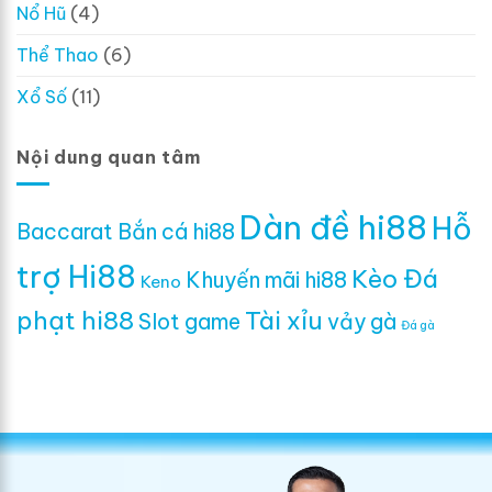
Nổ Hũ
(4)
Thể Thao
(6)
Xổ Số
(11)
Nội dung quan tâm
Dàn đề hi88
Hỗ
Baccarat
Bắn cá hi88
trợ Hi88
Kèo Đá
Khuyến mãi hi88
Keno
phạt hi88
Tài xỉu
Slot game
vảy gà
Đá gà