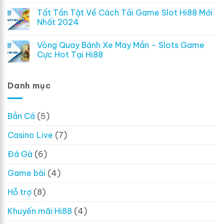
Tất Tần Tật Về Cách Tải Game Slot Hi88 Mới
Nhất 2024
Vòng Quay Bánh Xe May Mắn – Slots Game
Cực Hot Tại Hi88
Danh mục
Bắn Cá
(5)
Casino Live
(7)
Đá Gà
(6)
Game bài
(4)
Hỗ trợ
(8)
Khuyến mãi Hi88
(4)