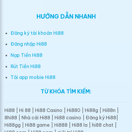
HƯỚNG DẪN NHANH
Đăng ký tài khoản Hi88
Đăng nhập Hi88
Nạp Tiền Hi88
Rút Tiền Hi88
Tải app mobie Hi88
TỪ KHÓA TÌM KIẾM:
Hi88 | Hi 88 | Hi88 Casino | Hi880 | Hi88g | Hi88n |
8hi88 | Nhà cái Hi88 | Hi88 casino | Đăng ký Hi88|
Hi88gg | Hi88 game | Hi888 | Hi88 la | hi88 chat |