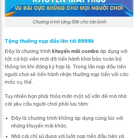
Chương trình tặng 58k cho tân binh
Tặng thưởng nạp đầu lên tới 8888k
Đây là chương trình
khuyến mãi combo
áp dụng với
tất cả hội viên mới đã tiến hành khai báo toàn bộ
thông tin khi đăng ký hợp lệ. Trong lần nạp đầu tiên
người chơi sẽ tiến hành nhận thưởng nạp tiền với các
mốc cụ thể.
Tuy nhiên bạn phải thỏa mãn một số vấn đề mà nhà
cái yêu cầu người chơi phải lưu tâm:
Đây là chương trình không áp dụng cùng lúc với
những khuyến mãi khác.
Nhà cái chỉ sử dụng với luật nạp tiền đầu tiên và