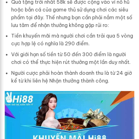
Quà tặng trời nhất 58k sẽ được cộng vào ví nổ hũ
hoặc bắn cá của game thủ sử dụng chơi các siêu
phẩm tại đây. Thế nhưng bạn cần phải nắm một số
lưu tâm để nhận thưởng không gặp rủi ro:
Tiền khuyến mãi mà người chơi cần trải qua 5 vòng
cực hợp lệ có nghĩa là 290 điểm.
Với giới hạn số tiền từ 50 đến 300 điểm là người
chơi có thể thực hiện rút thưởng một lần duy nhất.
Người cược phải hoàn thành doanh thu là từ 24 giờ
kể từ khi liên hệ Nhận thưởng thành công.