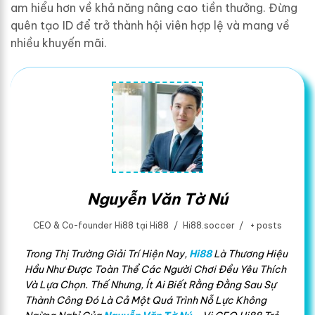
am hiểu hơn về khả năng nâng cao tiền thưởng. Đừng
quên tạo ID để trở thành hội viên hợp lệ và mang về
nhiều khuyến mãi.
Nguyễn Văn Tờ Nú
CEO & Co-founder Hi88
tại
Hi88
/
Hi88.soccer
/
+ posts
Trong Thị Trường Giải Trí Hiện Nay,
Hi88
Là Thương Hiệu
Hầu Như Được Toàn Thể Các Người Chơi Đều Yêu Thích
Và Lựa Chọn. Thế Nhưng, Ít Ai Biết Rằng Đằng Sau Sự
Thành Công Đó Là Cả Một Quá Trình Nỗ Lực Không