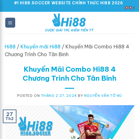
Skip
#1 HI88.SOCCER WEBSITE CHÍNH THỨC HI88 2026
LINK DỄ N
to
content
Hi88
/
Khuyến mãi Hi88
/
Khuyến Mãi Combo Hi88 4
Chương Trình Cho Tân Binh
Khuyến Mãi Combo Hi88 4
Chương Trình Cho Tân Binh
POSTED ON
THÁNG 2 27, 2024
BY
NGUYỄN VĂN TỜ NÚ
27
Th2