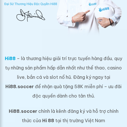
Hi88
– là thương hiệu giải trí trực tuyến hàng đầu, quy
tụ những sản phẩm hấp dẫn nhất như thể thao, casino
live, bắn cá và slot nổ hũ. Đăng ký ngay tại
Hi88.soccer
để nhận quà tặng 58K miễn phí – ưu đãi
độc quyền dành cho tân thủ.
Hi88.soccer
chính là kênh đăng ký và hỗ trợ chính
thức của
Hi 88
tại thị trường Việt Nam