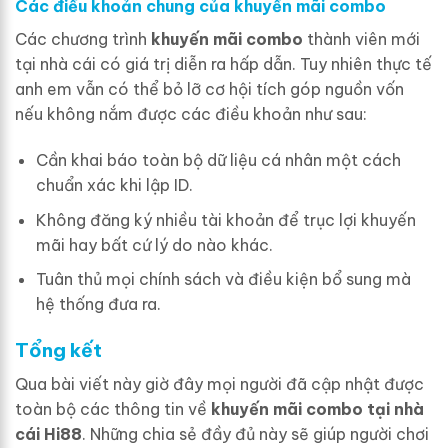
Các điều khoản chung của khuyến mãi combo
Các chương trình
khuyến mãi combo
thành viên mới
tại nhà cái có giá trị diễn ra hấp dẫn. Tuy nhiên thực tế
anh em vẫn có thể bỏ lỡ cơ hội tích góp nguồn vốn
nếu không nắm được các điều khoản như sau:
Cần khai báo toàn bộ dữ liệu cá nhân một cách
chuẩn xác khi lập ID.
Không đăng ký nhiều tài khoản để trục lợi khuyến
mãi hay bất cứ lý do nào khác.
Tuân thủ mọi chính sách và điều kiện bổ sung mà
hệ thống đưa ra.
Tổng kết
Qua bài viết này giờ đây mọi người đã cập nhật được
toàn bộ các thông tin về
khuyến mãi combo
tại nhà
cái Hi88
. Những chia sẻ đầy đủ này sẽ giúp người chơi