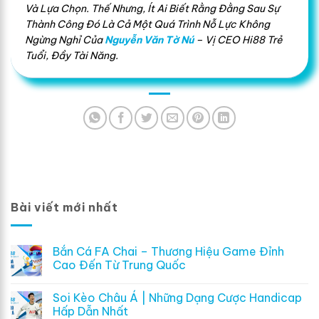
Và Lựa Chọn. Thế Nhưng, Ít Ai Biết Rằng Đằng Sau Sự
Thành Công Đó Là Cả Một Quá Trình Nỗ Lực Không
Ngừng Nghỉ Của
Nguyễn Văn Tờ Nú
– Vị CEO Hi88 Trẻ
Tuổi, Đầy Tài Năng.
Bài viết mới nhất
Bắn Cá FA Chai – Thương Hiệu Game Đỉnh
Cao Đến Từ Trung Quốc
Soi Kèo Châu Á | Những Dạng Cược Handicap
Hấp Dẫn Nhất