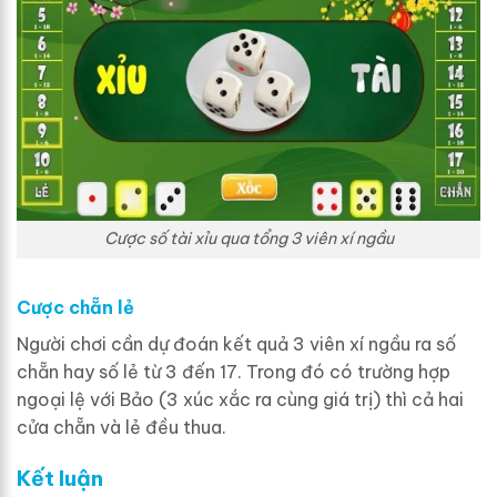
Cược số tài xỉu qua tổng 3 viên xí ngầu
Cược chẵn lẻ
Người chơi cần dự đoán kết quả 3 viên xí ngầu ra số
chẵn hay số lẻ từ 3 đến 17. Trong đó có trường hợp
ngoại lệ với Bảo (3 xúc xắc ra cùng giá trị) thì cả hai
cửa chẵn và lẻ đều thua.
Kết luận