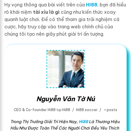
Hy vọng thông qua bài viết trên của
HI88
, bạn đã hiểu
rõ khái niệm
tài xỉu là gì
cũng như kiến thức xoay
quanh luật chơi. Để có thể tham gia trải nghiệm cá
cược, hãy truy cập vào trang web chính chủ của
chúng tôi tạo nên giây phút giải trí ấn tượng.
Nguyễn Văn Tờ Nú
CEO & Co-founder Hi88
tại
Hi88
/
Hi88.soccer
/
+ posts
Trong Thị Trường Giải Trí Hiện Nay,
Hi88
Là Thương Hiệu
Hầu Như Được Toàn Thể Các Người Chơi Đều Yêu Thích