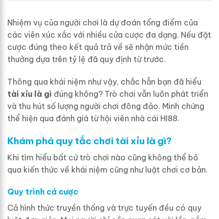
Nhiệm vụ của người chơi là dự đoán tổng điểm của
các viên xúc xắc với nhiều cửa cược đa dạng. Nếu đặt
cược đúng theo kết quả trả về sẽ nhận mức tiền
thưởng dựa trên tỷ lệ đã quy định từ trước.
Thông qua khái niệm như vậy, chắc hẳn bạn đã hiểu
tài xỉu là gì
đúng không? Trò chơi vẫn luôn phát triển
và thu hút số lượng người chơi đông đảo. Minh chứng
thể hiện qua đánh giá từ hội viên nhà cái HI88.
Khám phá quy tắc chơi tài xỉu là gì?
Khi tìm hiểu bất cứ trò chơi nào cũng không thể bỏ
qua kiến thức về khái niệm cũng như luật chơi cơ bản.
Quy trình cá cược
Cả hình thức truyền thống và trực tuyến đều có quy