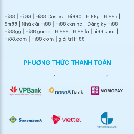
Hi88 | Hi 88 | Hi88 Casino | Hi880 | Hi88g | Hi88n |
8hi88 | Nhà cái Hi88 | Hi88 casino | Đăng ký Hi88|
Hi88gg | Hi88 game | Hi888 | Hi88 la | hi88 chat |
Hi88.com | Hi88 com | giải trí Hi88
PHƯƠNG THỨC THANH TOÁN