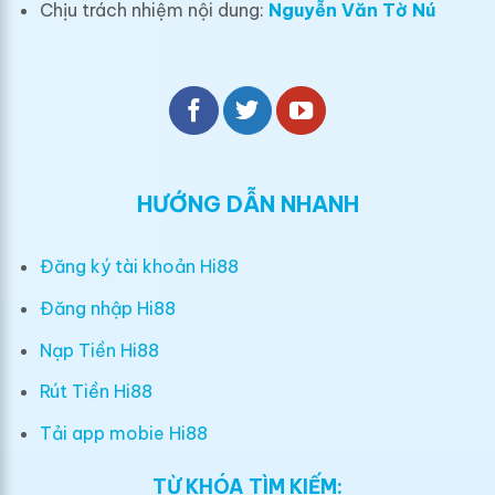
Chịu trách nhiệm nội dung:
Nguyễn Văn Tờ Nú
HƯỚNG DẪN NHANH
Đăng ký tài khoản Hi88
Đăng nhập Hi88
Nạp Tiền Hi88
Rút Tiền Hi88
Tải app mobie Hi88
TỪ KHÓA TÌM KIẾM: