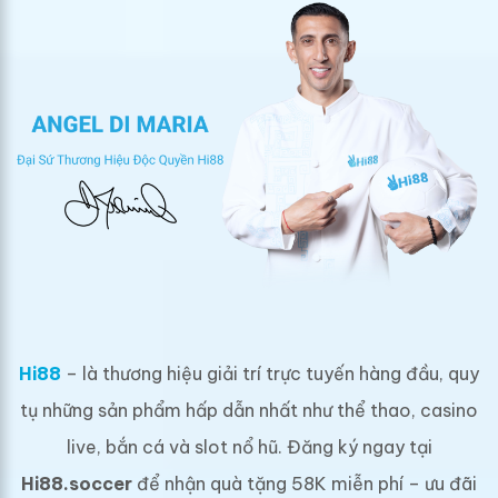
Hi88
– là thương hiệu giải trí trực tuyến hàng đầu, quy
tụ những sản phẩm hấp dẫn nhất như thể thao, casino
live, bắn cá và slot nổ hũ. Đăng ký ngay tại
Hi88.soccer
để nhận quà tặng 58K miễn phí – ưu đãi