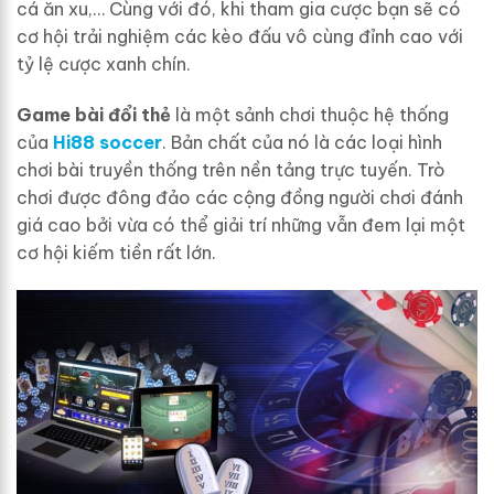
cá ăn xu,… Cùng với đó, khi tham gia cược bạn sẽ có
cơ hội trải nghiệm các kèo đấu vô cùng đỉnh cao với
tỷ lệ cược xanh chín.
Game bài đổi thẻ
là một sảnh chơi thuộc hệ thống
của
Hi88 soccer
. Bản chất của nó là các loại hình
chơi bài truyền thống trên nền tảng trực tuyến. Trò
chơi được đông đảo các cộng đồng người chơi đánh
giá cao bởi vừa có thể giải trí những vẫn đem lại một
cơ hội kiếm tiền rất lớn.