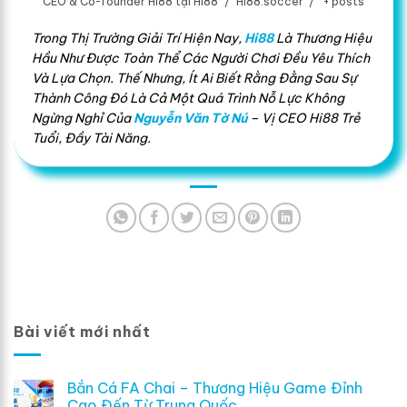
CEO & Co-founder Hi88
tại
Hi88
/
Hi88.soccer
/
+ posts
Trong Thị Trường Giải Trí Hiện Nay,
Hi88
Là Thương Hiệu
Hầu Như Được Toàn Thể Các Người Chơi Đều Yêu Thích
Và Lựa Chọn. Thế Nhưng, Ít Ai Biết Rằng Đằng Sau Sự
Thành Công Đó Là Cả Một Quá Trình Nỗ Lực Không
Ngừng Nghỉ Của
Nguyễn Văn Tờ Nú
– Vị CEO Hi88 Trẻ
Tuổi, Đầy Tài Năng.
Bài viết mới nhất
Bắn Cá FA Chai – Thương Hiệu Game Đỉnh
Cao Đến Từ Trung Quốc