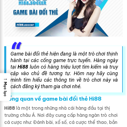
Game bài đổi thẻ hiện đang là một trò chơi thịnh
hành tại các cổng game trực tuyến. Hàng ngày
tại
Hi88
luôn có hàng triệu lượt tìm kiếm và truy
cập vào chủ đề tương tự. Hôm nay hãy cùng
→
mình tìm hiểu các thông tin về trò chơi này và
Mục lục
cách đăng ký tham gia chơi nhé.
Tổng quan về game bài đổi thẻ Hi88
Hi88
là một trong những nhà cái hàng đầu tại thị
trường châu Á. Nơi đây cung cấp hàng ngàn trò chơi
cá cược như: Đánh bài, xổ số, cá cược thể thao, bắn