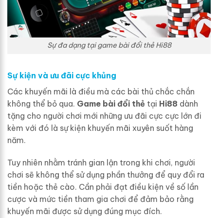
Sự đa dạng tại game bài đổi thẻ Hi88
Sự kiện và ưu đãi cực khủng
Các khuyến mãi là điều mà các bài thủ chắc chắn
không thể bỏ qua.
Game bài đổi thẻ
tại
Hi88
dành
tặng cho người chơi mới những ưu đãi cực cực lớn đi
kèm với đó là sự kiện khuyến mãi xuyên suốt hàng
năm.
Tuy nhiên nhằm tránh gian lận trong khi chơi, người
chơi sẽ không thể sử dụng phần thưởng để quy đổi ra
tiền hoặc thẻ cào. Cần phải đạt điều kiện về số lần
cược và mức tiền tham gia chơi để đảm bảo rằng
khuyến mãi được sử dụng đúng mục đích.