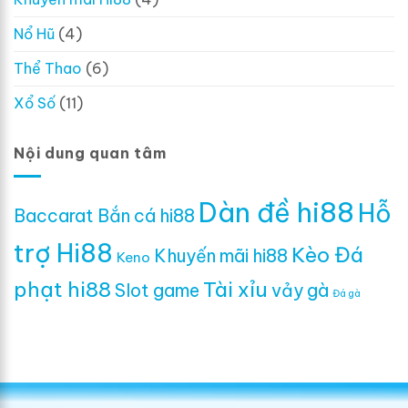
Nổ Hũ
(4)
Thể Thao
(6)
Xổ Số
(11)
Nội dung quan tâm
Dàn đề hi88
Hỗ
Baccarat
Bắn cá hi88
trợ Hi88
Kèo Đá
Khuyến mãi hi88
Keno
phạt hi88
Tài xỉu
Slot game
vảy gà
Đá gà