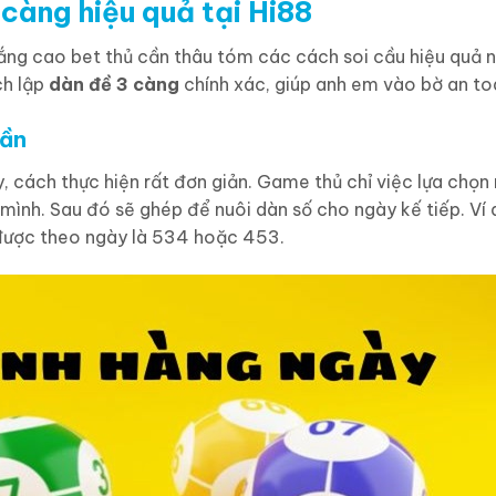
càng hiệu quả tại Hi88
thắng cao bet thủ cần thâu tóm các cách soi cầu hiệu quả 
ch lập
dàn đề 3 càng
chính xác, giúp anh em vào bờ an to
uần
, cách thực hiện rất đơn giản. Game thủ chỉ việc lựa chọn 
ình. Sau đó sẽ ghép để nuôi dàn số cho ngày kế tiếp. Ví 
 được theo ngày là 534 hoặc 453.