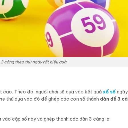
 3 càng theo thứ ngày rất hiệu quả
ất cao. Theo đó, người chơi sẽ dựa vào kết quả
xổ số
ngày
me thủ dựa vào đó để ghép các con số thành
dàn đề 3 c
ựa vào cặp số này và ghép thành các dàn 3 càng là: