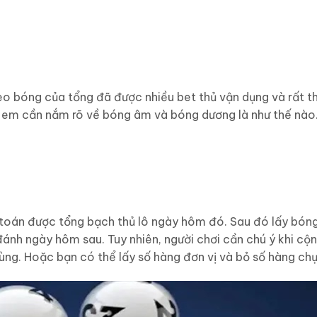
o bóng của tổng đã được nhiều bet thủ vận dụng và rất t
nh em cần nắm rõ về bóng âm và bóng dương là như thế nào
 toán được tổng bạch thủ lô ngày hôm đó. Sau đó lấy bón
ánh ngày hôm sau. Tuy nhiên, người chơi cần chú ý khi cộn
cùng. Hoặc bạn có thể lấy số hàng đơn vị và bỏ số hàng chụ