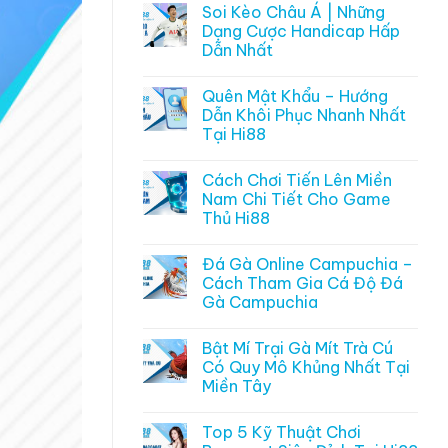
Soi Kèo Châu Á | Những
Dạng Cược Handicap Hấp
Dẫn Nhất
Quên Mật Khẩu – Hướng
Dẫn Khôi Phục Nhanh Nhất
Tại Hi88
Cách Chơi Tiến Lên Miền
Nam Chi Tiết Cho Game
Thủ Hi88
Đá Gà Online Campuchia –
Cách Tham Gia Cá Độ Đá
Gà Campuchia
Bật Mí Trại Gà Mít Trà Cú
Có Quy Mô Khủng Nhất Tại
Miền Tây
Top 5 Kỹ Thuật Chơi