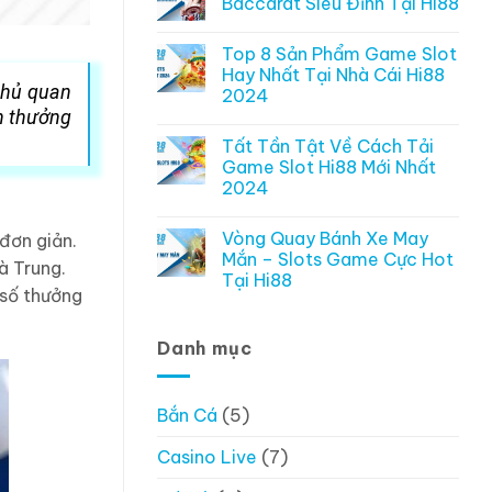
Baccarat Siêu Đỉnh Tại Hi88
Top 8 Sản Phẩm Game Slot
Hay Nhất Tại Nhà Cái Hi88
thủ quan
2024
ần thưởng
Tất Tần Tật Về Cách Tải
Game Slot Hi88 Mới Nhất
2024
Vòng Quay Bánh Xe May
đơn giản.
Mắn – Slots Game Cực Hot
à Trung.
Tại Hi88
 số thưởng
Danh mục
Bắn Cá
(5)
Casino Live
(7)