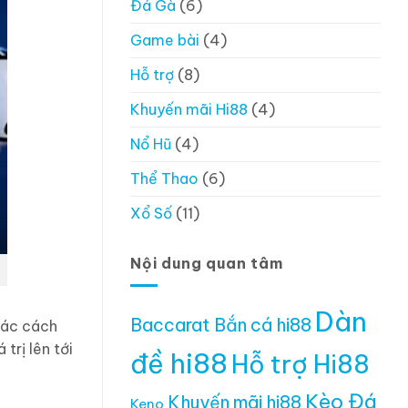
Đá Gà
(6)
Game bài
(4)
Hỗ trợ
(8)
Khuyến mãi Hi88
(4)
Nổ Hũ
(4)
Thể Thao
(6)
Xổ Số
(11)
Nội dung quan tâm
Dàn
Baccarat
Bắn cá hi88
 các cách
trị lên tới
đề hi88
Hỗ trợ Hi88
Kèo Đá
Khuyến mãi hi88
Keno