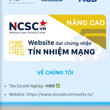
VỀ CHÚNG TÔI
Tên Doanh Nghiệp:
Hi88
Website: https://www.stroudcommunity.tv/