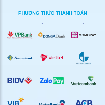
PHƯƠNG THỨC THANH TOÁN