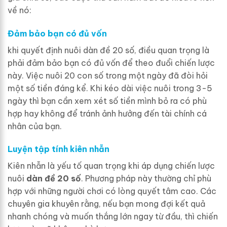
về nó:
Đảm bảo bạn có đủ vốn
khi quyết định nuôi dàn đề 20 số, điều quan trọng là
phải đảm bảo bạn có đủ vốn để theo đuổi chiến lược
này. Việc nuôi 20 con số trong một ngày đã đòi hỏi
một số tiền đáng kể. Khi kéo dài việc nuôi trong 3-5
ngày thì bạn cần xem xét số tiền mình bỏ ra có phù
hợp hay không để tránh ảnh hưởng đến tài chính cá
nhân của bạn.
Luyện tập tính kiên nhẫn
Kiên nhẫn là yếu tố quan trọng khi áp dụng chiến lược
nuôi
dàn đề 20 số
. Phương pháp này thường chỉ phù
hợp với những người chơi có lòng quyết tâm cao. Các
chuyên gia khuyên rằng, nếu bạn mong đợi kết quả
nhanh chóng và muốn thắng lớn ngay từ đầu, thì chiến