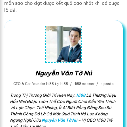
mắn sao cho đạt được kết quả cao nhất khi cá cược
lô đề.
Nguyễn Văn Tờ Nú
CEO & Co-founder Hi88
tại
Hi88
/
Hi88.soccer
/
+ posts
Trong Thị Trường Giải Trí Hiện Nay,
Hi88
Là Thương Hiệu
Hầu Như Được Toàn Thể Các Người Chơi Đều Yêu Thích
Và Lựa Chọn. Thế Nhưng, Ít Ai Biết Rằng Đằng Sau Sự
Thành Công Đó Là Cả Một Quá Trình Nỗ Lực Không
Ngừng Nghỉ Của
Nguyễn Văn Tờ Nú
– Vị CEO Hi88 Trẻ
Tuổi, Đầy Tài Năng.