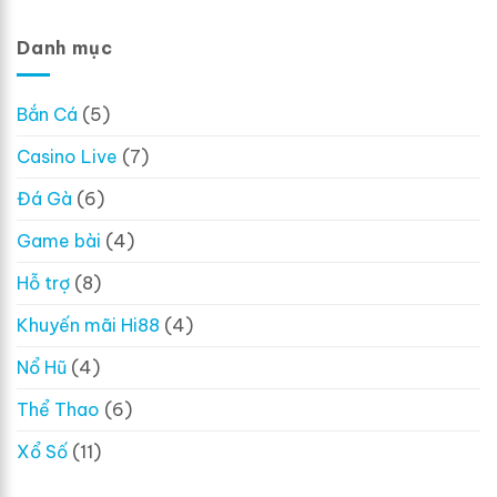
Danh mục
Bắn Cá
(5)
Casino Live
(7)
Đá Gà
(6)
Game bài
(4)
Hỗ trợ
(8)
Khuyến mãi Hi88
(4)
Nổ Hũ
(4)
Thể Thao
(6)
Xổ Số
(11)