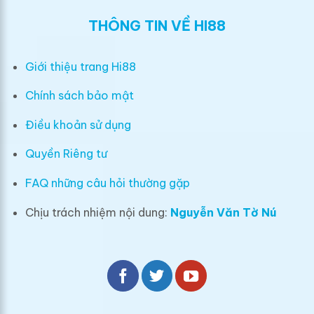
THÔNG TIN VỀ HI88
Giới thiệu trang Hi88
Chính sách bảo mật
Điều khoản sử dụng
Quyền Riêng tư
FAQ những câu hỏi thường gặp
Chịu trách nhiệm nội dung:
Nguyễn Văn Tờ Nú