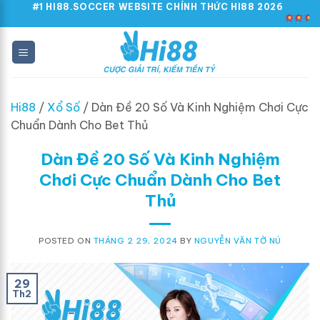
Skip
#1 HI88.SOCCER WEBSITE CHÍNH THỨC HI88 2026
LINK DỄ N
to
content
Hi88
/
Xổ Số
/
Dàn Đề 20 Số Và Kinh Nghiệm Chơi Cực
Chuẩn Dành Cho Bet Thủ
Dàn Đề 20 Số Và Kinh Nghiệm
Chơi Cực Chuẩn Dành Cho Bet
Thủ
POSTED ON
THÁNG 2 29, 2024
BY
NGUYỄN VĂN TỜ NÚ
29
Th2