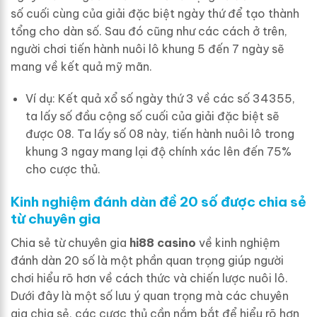
số cuối cùng của giải đặc biệt ngày thứ để tạo thành
tổng cho dàn số. Sau đó cũng như các cách ở trên,
người chơi tiến hành nuôi lô khung 5 đến 7 ngày sẽ
mang về kết quả mỹ mãn.
Ví dụ: Kết quả xổ số ngày thứ 3 về các số 34355,
ta lấy số đầu cộng số cuối của giải đặc biệt sẽ
được 08. Ta lấy số 08 này, tiến hành nuôi lô trong
khung 3 ngay mang lại độ chính xác lên đến 75%
cho cược thủ.
Kinh nghiệm đánh dàn đề 20 số được chia sẻ
từ chuyên gia
Chia sẻ từ chuyên gia
hi88 casino
về kinh nghiệm
đánh dàn 20 số là một phần quan trọng giúp người
chơi hiểu rõ hơn về cách thức và chiến lược nuôi lô.
Dưới đây là một số lưu ý quan trọng mà các chuyên
gia chia sẻ, các cược thủ cần nắm bắt để hiểu rõ hơn