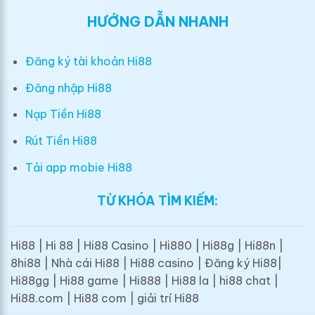
HƯỚNG DẪN NHANH
Đăng ký tài khoản Hi88
Đăng nhập Hi88
Nạp Tiền Hi88
Rút Tiền Hi88
Tải app mobie Hi88
TỪ KHÓA TÌM KIẾM:
Hi88 | Hi 88 | Hi88 Casino | Hi880 | Hi88g | Hi88n |
8hi88 | Nhà cái Hi88 | Hi88 casino | Đăng ký Hi88|
Hi88gg | Hi88 game | Hi888 | Hi88 la | hi88 chat |
Hi88.com | Hi88 com | giải trí Hi88