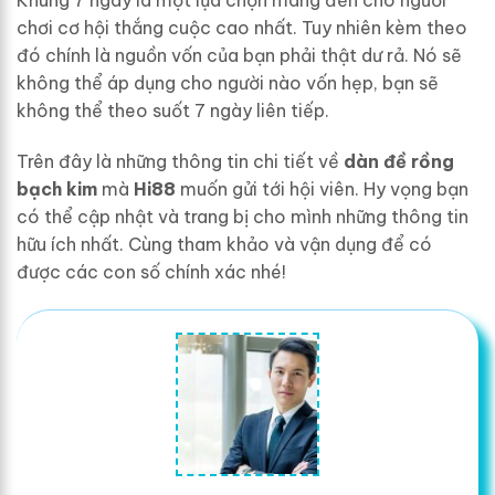
Khung 7 ngày là một lựa chọn mang đến cho người
chơi cơ hội thắng cuộc cao nhất. Tuy nhiên kèm theo
đó chính là nguồn vốn của bạn phải thật dư rả. Nó sẽ
không thể áp dụng cho người nào vốn hẹp, bạn sẽ
không thể theo suốt 7 ngày liên tiếp.
Trên đây là những thông tin chi tiết về
dàn đề rồng
bạch kim
mà
Hi88
muốn gửi tới hội viên. Hy vọng bạn
có thể cập nhật và trang bị cho mình những thông tin
hữu ích nhất. Cùng tham khảo và vận dụng để có
được các con số chính xác nhé!