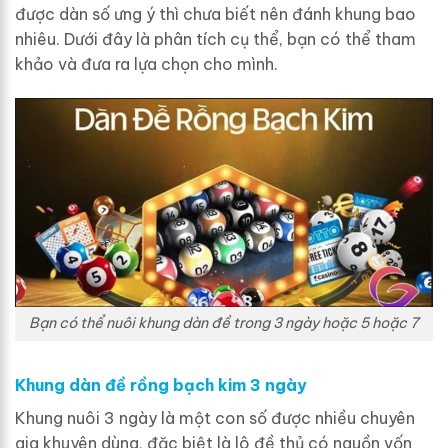
được dàn số ưng ý thì chưa biết nên đánh khung bao
nhiêu. Dưới đây là phân tích cụ thể, bạn có thể tham
khảo và đưa ra lựa chọn cho mình.
Bạn có thể nuôi khung dàn đề trong 3 ngày hoặc 5 hoặc 7
Khung dàn đề rồng bạch kim 3 ngày
Khung nuôi 3 ngày là một con số được nhiều chuyên
gia khuyên dùng, đặc biệt là lô đề thủ có nguồn vốn