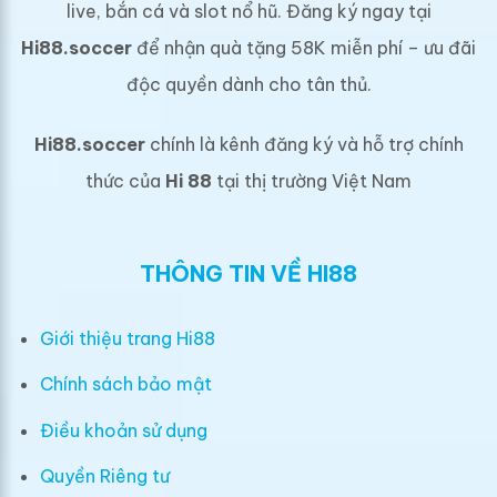
live, bắn cá và slot nổ hũ. Đăng ký ngay tại
Hi88.soccer
để nhận quà tặng 58K miễn phí – ưu đãi
độc quyền dành cho tân thủ.
Hi88.soccer
chính là kênh đăng ký và hỗ trợ chính
thức của
Hi 88
tại thị trường Việt Nam
THÔNG TIN VỀ HI88
Giới thiệu trang Hi88
Chính sách bảo mật
Điều khoản sử dụng
Quyền Riêng tư