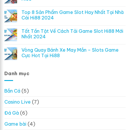
Top 8 Sản Phẩm Game Slot Hay Nhất Tại Nhà
Cái Hi88 2024
Tất Tần Tật Về Cách Tải Game Slot Hi88 Mới
Nhất 2024
Vòng Quay Bánh Xe May Mắn – Slots Game
Cực Hot Tại Hi88
Danh mục
Bắn Cá
(5)
Casino Live
(7)
Đá Gà
(6)
Game bài
(4)